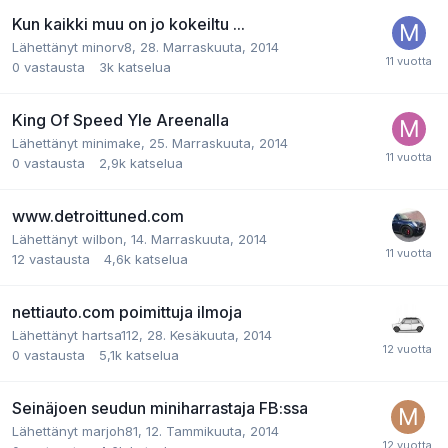
Kun kaikki muu on jo kokeiltu ...
Lähettänyt
minorv8
,
28. Marraskuuta, 2014
0
vastausta
3k
katselua
King Of Speed Yle Areenalla
Lähettänyt
minimake
,
25. Marraskuuta, 2014
0
vastausta
2,9k
katselua
www.detroittuned.com
Lähettänyt
wilbon
,
14. Marraskuuta, 2014
12
vastausta
4,6k
katselua
nettiauto.com poimittuja ilmoja
Lähettänyt
hartsa112
,
28. Kesäkuuta, 2014
0
vastausta
5,1k
katselua
Seinäjoen seudun miniharrastaja FB:ssa
Lähettänyt
marjoh81
,
12. Tammikuuta, 2014