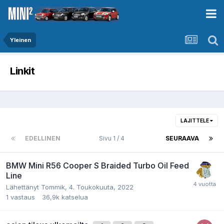
Yleinen
Linkit
LAJITTELE
EDELLINEN
Sivu 1 / 4
SEURAAVA
BMW Mini R56 Cooper S Braided Turbo Oil Feed
Line
Lähettänyt
Tommik
,
4. Toukokuuta, 2022
1
vastaus
36,9k
katselua