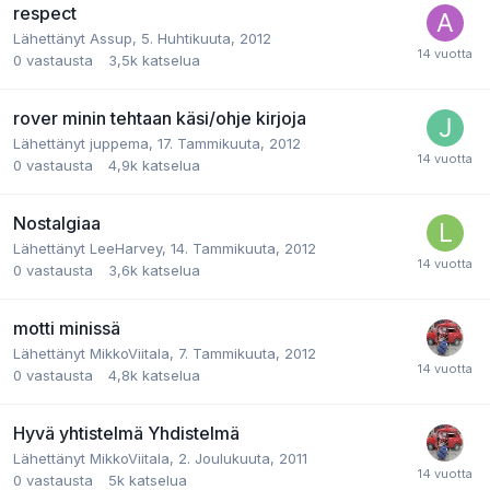
respect
Lähettänyt
Assup
,
5. Huhtikuuta, 2012
0
vastausta
3,5k
katselua
rover minin tehtaan käsi/ohje kirjoja
Lähettänyt
juppema
,
17. Tammikuuta, 2012
0
vastausta
4,9k
katselua
Nostalgiaa
Lähettänyt
LeeHarvey
,
14. Tammikuuta, 2012
0
vastausta
3,6k
katselua
motti minissä
Lähettänyt
MikkoViitala
,
7. Tammikuuta, 2012
0
vastausta
4,8k
katselua
Hyvä yhtistelmä Yhdistelmä
Lähettänyt
MikkoViitala
,
2. Joulukuuta, 2011
0
vastausta
5k
katselua