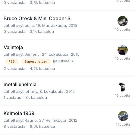
0
vastausta
3,3k
katselua
Bruce Oreck & Mini Cooper S
Lähettänyt
pulla
,
19. Marraskuuta, 2015
0
vastausta
3,1k
katselua
Valintoja
Lähettänyt
JemenJ
,
24. Lokakuuta, 2015
(ja 2 lisää)
R53
Supercharger
2
vastausta
4,2k
katselua
metalliunelmia..
Lähettänyt
johnny
,
8. Lokakuuta, 2015
1
vastaus
3k
katselua
Keimola 1969
Lähettänyt
Rauno
,
27. Helmikuuta, 2012
8
vastausta
6,6k
katselua