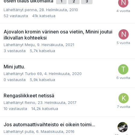
osien tilaus ulkomailta
1
2
3
Lähettänyt
penna
,
28. Helmikuuta, 2010
52
vastausta
41k
katselua
Ajovalon kromin värinen osa vietiin, Minini joutui
ilkivallan kohteeksi
Lähettänyt
Meiju
,
9. Heinäkuuta, 2021
3
vastausta
5,7k
katselua
Mini juttu.
Lähettänyt
Turbo 69
,
4. Helmikuuta, 2020
0
vastausta
5,9k
katselua
Rengasliikkeet netissä
Lähettänyt
Reino
,
23. Helmikuuta, 2017
10
vastausta
14,2k
katselua
Jos automaattivaihteisto ei oikein toimi...
Lähettänyt
pulla
,
6. Maaliskuuta, 2016