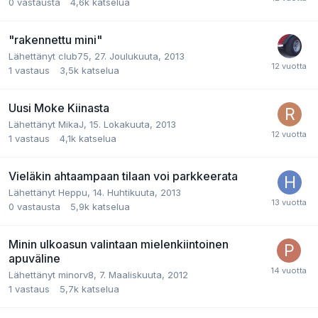
0
vastausta
4,6k
katselua
"rakennettu mini"
Lähettänyt
club75
,
27. Joulukuuta, 2013
1
vastaus
3,5k
katselua
Uusi Moke Kiinasta
Lähettänyt
MikaJ
,
15. Lokakuuta, 2013
1
vastaus
4,1k
katselua
Vieläkin ahtaampaan tilaan voi parkkeerata
Lähettänyt
Heppu
,
14. Huhtikuuta, 2013
0
vastausta
5,9k
katselua
Minin ulkoasun valintaan mielenkiintoinen
apuväline
Lähettänyt
minorv8
,
7. Maaliskuuta, 2012
1
vastaus
5,7k
katselua