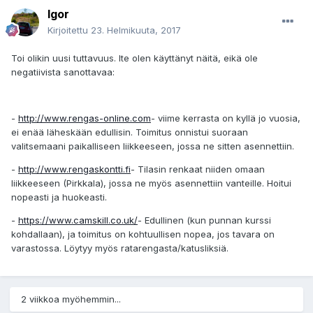
Igor
Kirjoitettu
23. Helmikuuta, 2017
Toi olikin uusi tuttavuus. Ite olen käyttänyt näitä, eikä ole
negatiivista sanottavaa:
-
http://www.rengas-online.com
- viime kerrasta on kyllä jo vuosia,
ei enää läheskään edullisin. Toimitus onnistui suoraan
valitsemaani paikalliseen liikkeeseen, jossa ne sitten asennettiin.
-
http://www.rengaskontti.fi
- Tilasin renkaat niiden omaan
liikkeeseen (Pirkkala), jossa ne myös asennettiin vanteille. Hoitui
nopeasti ja huokeasti.
-
https://www.camskill.co.uk/
- Edullinen (kun punnan kurssi
kohdallaan), ja toimitus on kohtuullisen nopea, jos tavara on
varastossa. Löytyy myös ratarengasta/katusliksiä.
2 viikkoa myöhemmin...