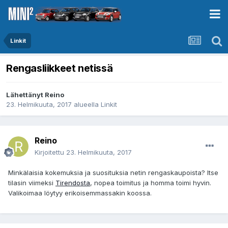
Linkit
Rengasliikkeet netissä
Lähettänyt
Reino
23. Helmikuuta, 2017
alueella
Linkit
Reino
Kirjoitettu
23. Helmikuuta, 2017
Minkälaisia kokemuksia ja suosituksia netin rengaskaupoista? Itse
tilasin viimeksi
Tirendosta
, nopea toimitus ja homma toimi hyvin.
Valikoimaa löytyy erikoisemmassakin koossa.