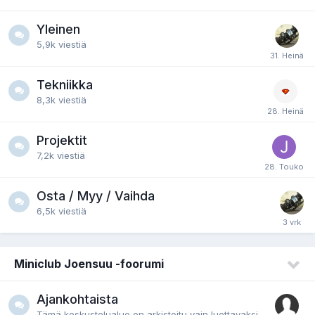
Yleinen
5,9k
viestiä
Tekniikka
8,3k
viestiä
Projektit
7,2k
viestiä
Osta / Myy / Vaihda
6,5k
viestiä
Miniclub Joensuu -foorumi
Ajankohtaista
Tämä keskustelualue on arkistoitu vain luettavaksi.