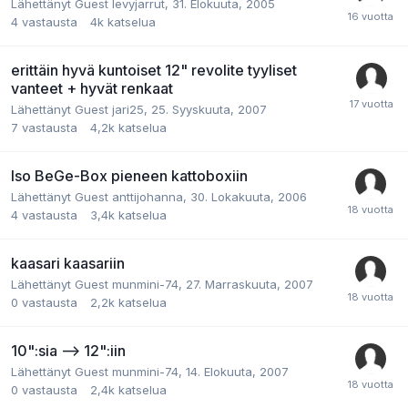
Lähettänyt Guest levyjarrut,
31. Elokuuta, 2005
4
vastausta
4k
katselua
erittäin hyvä kuntoiset 12" revolite tyyliset
vanteet + hyvät renkaat
Lähettänyt Guest jari25,
25. Syyskuuta, 2007
7
vastausta
4,2k
katselua
Iso BeGe-Box pieneen kattoboxiin
Lähettänyt Guest anttijohanna,
30. Lokakuuta, 2006
4
vastausta
3,4k
katselua
kaasari kaasariin
Lähettänyt Guest munmini-74,
27. Marraskuuta, 2007
0
vastausta
2,2k
katselua
10":sia --> 12":iin
Lähettänyt Guest munmini-74,
14. Elokuuta, 2007
0
vastausta
2,4k
katselua