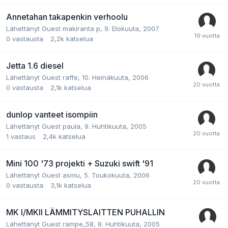
Annetahan takapenkin verhoolu
Lähettänyt Guest makiranta p,
9. Elokuuta, 2007
0
vastausta
2,2k
katselua
Jetta 1.6 diesel
Lähettänyt Guest raffe,
10. Heinäkuuta, 2006
0
vastausta
2,1k
katselua
dunlop vanteet isompiin
Lähettänyt Guest paula,
9. Huhtikuuta, 2005
1
vastaus
2,4k
katselua
Mini 100 '73 projekti + Suzuki swift '91
Lähettänyt Guest asmu,
5. Toukokuuta, 2006
0
vastausta
3,1k
katselua
MK I/MKII LÄMMITYSLAITTEN PUHALLIN
Lähettänyt Guest rampe_58,
8. Huhtikuuta, 2005