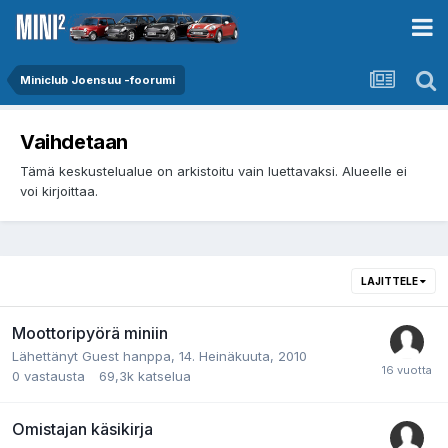
Miniclub Joensuu -foorumi
Vaihdetaan
Tämä keskustelualue on arkistoitu vain luettavaksi. Alueelle ei
voi kirjoittaa.
LAJITTELE
Moottoripyörä miniin
Lähettänyt Guest hanppa,
14. Heinäkuuta, 2010
0
vastausta
69,3k
katselua
Omistajan käsikirja