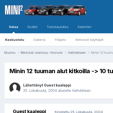
Selaa
Sisältö
Tulostaulukko
Kalenteri
Keskustelu
Galleria
Ylläpito
Aktiiviset käyttäjät
Etusivu
Miniclub Joensuu -foorumi
Vaihdetaan
Minin 12 tuuma
Minin 12 tuuman alut kitkoilla -> 10 
Lähettänyt Guest kaaleppi
25. Lokakuuta, 2004
alueella
Vaihdetaan
Guest kaaleppi
Kirjoitettu
25. Lokakuuta, 2004