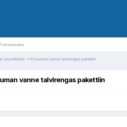
Tulostaulukko
n alut kitkoilla -> 10 tuuman vanne talvirengas pakettiin
tuuman vanne talvirengas pakettiin