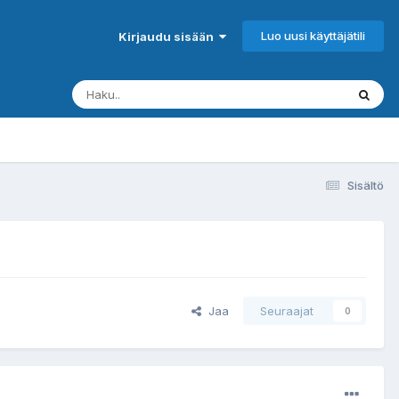
Luo uusi käyttäjätili
Kirjaudu sisään
Sisältö
Jaa
Seuraajat
0