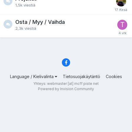
1,5k
viestiä
Osta / Myy / Vaihda
2,3k
viestiä
Language / Kielivalinta
Tietosuojakäytäntö
Cookies
Yhteys: webmaster [at] mcff piste net
Powered by Invision Community