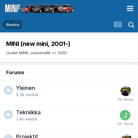
Etusivu
MINI (new mini, 2001-)
Uudet MINIt, vuosimallit >= 2001
Forums
Yleinen
5,5k
viestiä
Tekniikka
7,4k
viestiä
Projektit