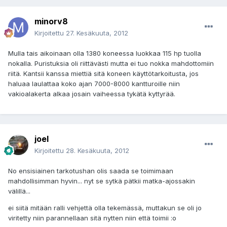
minorv8
Kirjoitettu
27. Kesäkuuta, 2012
Mulla tais aikoinaan olla 1380 koneessa luokkaa 115 hp tuolla
nokalla. Puristuksia oli riittävästi mutta ei tuo nokka mahdottomiin
riitä. Kantsii kanssa miettiä sitä koneen käyttötarkoitusta, jos
haluaa laulattaa koko ajan 7000-8000 kantturoille niin
vakioalakerta alkaa josain vaiheessa tykätä kyttyrää.
joel
Kirjoitettu
28. Kesäkuuta, 2012
No ensisiainen tarkotushan olis saada se toimimaan
mahdollisimman hyvin... nyt se sytkä pätkii matka-ajossakin
välillä...
ei siitä mitään ralli vehjettä olla tekemässä, muttakun se oli jo
viritetty niin parannellaan sitä nytten niin että toimii :o