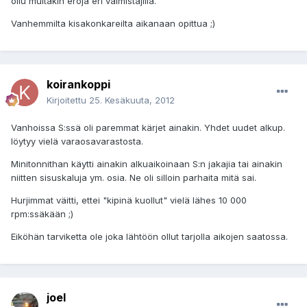
ollu muitakin eroja eri valmistajilla.
Vanhemmilta kisakonkareilta aikanaan opittua ;)
koirankoppi
Kirjoitettu
25. Kesäkuuta, 2012
Vanhoissa S:ssä oli paremmat kärjet ainakin. Yhdet uudet alkup.
löytyy vielä varaosavarastosta.
Minitonnithan käytti ainakin alkuaikoinaan S:n jakajia tai ainakin
niitten sisuskaluja ym. osia. Ne oli silloin parhaita mitä sai.
Hurjimmat väitti, ettei "kipinä kuollut" vielä lähes 10 000
rpm:ssäkään ;)
Eiköhän tarviketta ole joka lähtöön ollut tarjolla aikojen saatossa.
joel