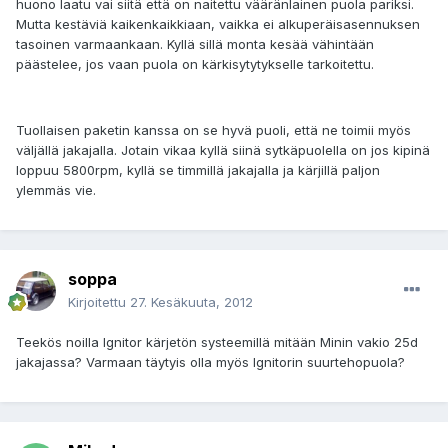
huono laatu vai siitä että on naitettu vääränlainen puola pariksi.
Mutta kestäviä kaikenkaikkiaan, vaikka ei alkuperäisasennuksen
tasoinen varmaankaan. Kyllä sillä monta kesää vähintään
päästelee, jos vaan puola on kärkisytytykselle tarkoitettu.
Tuollaisen paketin kanssa on se hyvä puoli, että ne toimii myös
väljällä jakajalla. Jotain vikaa kyllä siinä sytkäpuolella on jos kipinä
loppuu 5800rpm, kyllä se timmillä jakajalla ja kärjillä paljon
ylemmäs vie.
soppa
Kirjoitettu
27. Kesäkuuta, 2012
Teekös noilla Ignitor kärjetön systeemillä mitään Minin vakio 25d
jakajassa? Varmaan täytyis olla myös Ignitorin suurtehopuola?