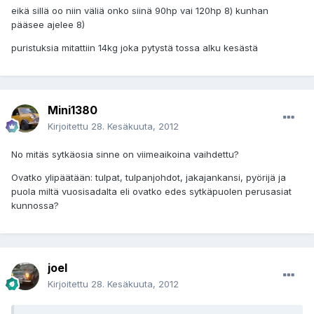
eikä sillä oo niin väliä onko siinä 90hp vai 120hp 8) kunhan
pääsee ajelee 8)
puristuksia mitattiin 14kg joka pytystä tossa alku kesästä
Mini1380
Kirjoitettu
28. Kesäkuuta, 2012
No mitäs sytkäosia sinne on viimeaikoina vaihdettu?
Ovatko ylipäätään: tulpat, tulpanjohdot, jakajankansi, pyörijä ja
puola miltä vuosisadalta eli ovatko edes sytkäpuolen perusasiat
kunnossa?
joel
Kirjoitettu
28. Kesäkuuta, 2012