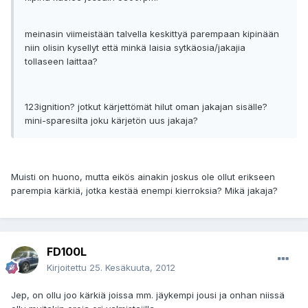
meinasin viimeistään talvella keskittyä parempaan kipinään
niin olisin kysellyt että minkä laisia sytkäosia/jakajia
tollaseen laittaa?
123ignition? jotkut kärjettömät hilut oman jakajan sisälle?
mini-sparesilta joku kärjetön uus jakaja?
Muisti on huono, mutta eikös ainakin joskus ole ollut erikseen
parempia kärkiä, jotka kestää enempi kierroksia? Mikä jakaja?
FD100L
Kirjoitettu
25. Kesäkuuta, 2012
Jep, on ollu joo kärkiä joissa mm. jäykempi jousi ja onhan niissä