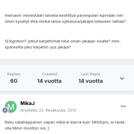
meinasin viimeistään talvella keskittyä parempaan kipinään niin
olisin kysellyt että minkä laisia sytkäosia/jakajia tollaseen laittaa?
123ignition? jotkut kärjettömät hilut oman jakajan sisälle? mini-
sparesilta joku kärjetön uus jakaja?
Replies
Created
Last Reply
60
14 vuotta
14 vuotta
MikaJ
Kirjoitettu
22. Kesäkuuta, 2012
Reilu sataheppanen vapari mikä ei kierrä kuin 5800rpm, ei taida
olla Minin moottori siis ;)