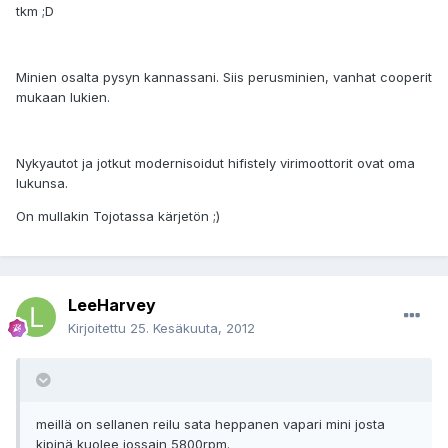
tkm ;D
Minien osalta pysyn kannassani. Siis perusminien, vanhat cooperit
mukaan lukien.
Nykyautot ja jotkut modernisoidut hifistely virimoottorit ovat oma
lukunsa.
On mullakin Tojotassa kärjetön ;)
LeeHarvey
Kirjoitettu
25. Kesäkuuta, 2012
meillä on sellanen reilu sata heppanen vapari mini josta
kipinä kuolee jossain 5800rpm.