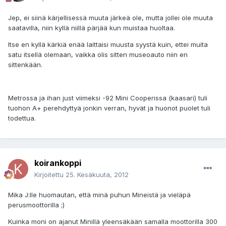
Jep, ei siinä kärjellisessä muuta järkeä ole, mutta jollei ole muuta
saatavilla, niin kyllä niillä pärjää kun muistaa huoltaa.
Itse en kyllä kärkiä enää laittaisi muusta syystä kuin, ettei muita
satu itsellä olemaan, vaikka olis sitten museoauto niin en
sittenkään.
Metrossa ja ihan just viimeksi -92 Mini Cooperissa (kaasari) tuli
tuohon A+ perehdyttyä jonkin verran, hyvät ja huonot puolet tuli
todettua.
koirankoppi
Kirjoitettu
25. Kesäkuuta, 2012
Mika J:lle huomautan, että minä puhun Mineistä ja vieläpä
perusmoottorilla ;)
Kuinka moni on ajanut Minillä yleensäkään samalla moottorilla 300