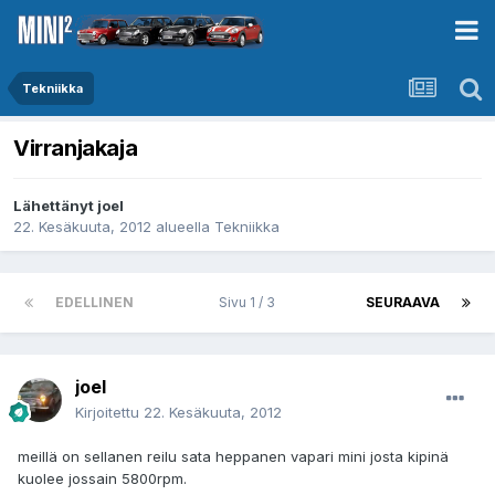
Tekniikka
Virranjakaja
Lähettänyt
joel
22. Kesäkuuta, 2012
alueella
Tekniikka
EDELLINEN
Sivu 1 / 3
SEURAAVA
joel
Kirjoitettu
22. Kesäkuuta, 2012
meillä on sellanen reilu sata heppanen vapari mini josta kipinä
kuolee jossain 5800rpm.