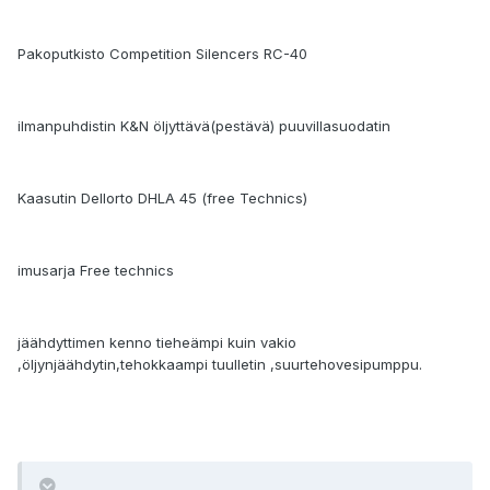
Pakoputkisto Competition Silencers RC-40
ilmanpuhdistin K&N öljyttävä(pestävä) puuvillasuodatin
Kaasutin Dellorto DHLA 45 (free Technics)
imusarja Free technics
jäähdyttimen kenno tieheämpi kuin vakio
,öljynjäähdytin,tehokkaampi tuulletin ,suurtehovesipumppu.