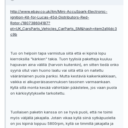
http://www.ebay.co.uk/itm/Mini-AccuSpark-Electronic-
ignition-Kit-for-Lucas-45d-Distributors-Red-
Rotor-/180738604187?
pt=UK_CarsParts_Vehicles_CarParts_SM&hash=item2a14dc3
c9b
Tuo on helpoin tapa varmistua siitä että ei kipinä lopu
kierroksilla "kärkien" takia. Tuon tyylisiä paketteja kuuluu
hajoavan aina välillä (harvoin kuitenkin), en sitten tiedä onko
syynä ollut vain huono laatu vai siitä että on naitettu
vääränlainen puola pariksi. Mutta kestäviä kaikenkaikkiaan,
vaikka ei alkuperäisasennuksen tasoinen varmaankaan.
Kyllä sillä monta kesää vähintään päästelee, jos vaan puola
on kärkisytytykselle tarkoitettu.
Tuollaisen paketin kanssa on se hyvä puoli, että ne toimii
myös väljällä jakajalla. Jotain vikaa kyllä siinä sytkäpuolella
on jos kipinä loppuu 5800rpm, kyllä se timmillä jakajalla ja