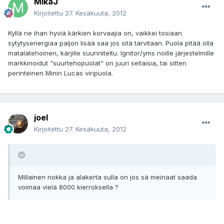
MikaJ
Kirjoitettu
27. Kesäkuuta, 2012
Kyllä ne ihan hyviä kärkien korvaajia on, vaikkei tosiaan
sytytysenergiaa paljon lisää saa jos sitä tarvitaan. Puola pitää olla
matalatehoinen, kärjille suunniteltu. Ignitor/yms noille järjestelmille
markkinoidut "suurtehopuolat" on juuri sellaisia, tai sitten
perinteinen Minin Lucas viripuola.
joel
Kirjoitettu
27. Kesäkuuta, 2012
Millainen nokka ja alakerta sulla on jos sä meinaat saada
voimaa vielä 8000 kierroksella ?