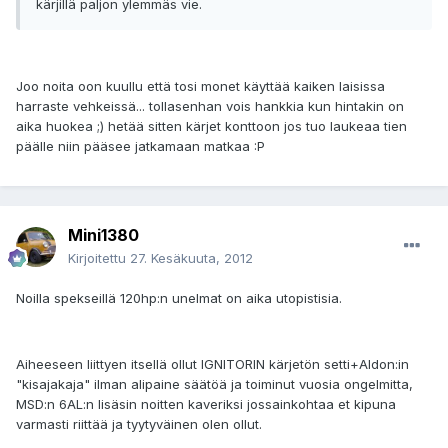
kärjillä paljon ylemmäs vie.
Joo noita oon kuullu että tosi monet käyttää kaiken laisissa
harraste vehkeissä... tollasenhan vois hankkia kun hintakin on
aika huokea ;) hetää sitten kärjet konttoon jos tuo laukeaa tien
päälle niin pääsee jatkamaan matkaa :P
Mini1380
Kirjoitettu
27. Kesäkuuta, 2012
Noilla spekseillä 120hp:n unelmat on aika utopistisia.
Aiheeseen liittyen itsellä ollut IGNITORIN kärjetön setti+Aldon:in
"kisajakaja" ilman alipaine säätöä ja toiminut vuosia ongelmitta,
MSD:n 6AL:n lisäsin noitten kaveriksi jossainkohtaa et kipuna
varmasti riittää ja tyytyväinen olen ollut.