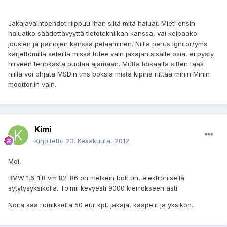
Jakajavaihtoehdot riippuu ihan siitä mitä haluat. Mieti ensin
haluatko säädettävyyttä tietotekniikan kanssa, vai kelpaako
jousien ja painojen kanssa pelaaminen. Niillä perus Ignitor/yms
kärjettömillä seteillä missä tulee vain jakajan sisälle osia, ei pysty
hirveen tehokasta puolaa ajamaan. Mutta toisaalta sitten taas
niillä voi ohjata MSD:n tms boksia mistä kipinä riittää mihin Minin
moottoriin vain.
Kimi
Kirjoitettu
23. Kesäkuuta, 2012
Moi,
BMW 1.6-1.8 vm 82-86 on melkein bolt on, elektronisella
sytytysyksiköllä. Toimii kevyesti 9000 kierrokseen asti.
Noita saa romikselta 50 eur kpl, jakaja, kaapelit ja yksikön.