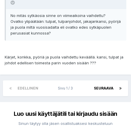
No mitäs sytkäosia sinne on viimeaikoina vaihdettu?
Ovatko ylipäätään: tulpat, tulpanjohdot, jakajankansi, pyörijä
ja puola miltä vuosisadalta eli ovatko edes sytkäpuolen
perusasiat kunnossa?
Kärjet, konkka, pyöriä ja puola vaihdettu keväällä. kansi, tulpat ja
johdot edellisen toimesta parin vuoden sisään ???
EDELLINEN
Sivu 1 / 3
SEURAAVA
Luo uusi käyttäjätili tai kirjaudu sisään
Sinun täytyy olla jäsen osallistuaksesi keskusteluun