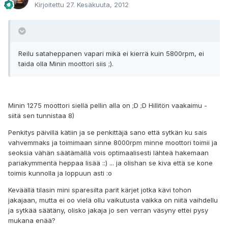
Kirjoitettu
27. Kesäkuuta, 2012
Reilu sataheppanen vapari mikä ei kierrä kuin 5800rpm, ei
taida olla Minin moottori siis ;).
Minin 1275 moottori siellä pellin alla on ;D ;D Hillitön vaakaimu -
siitä sen tunnistaa 8)
Penkitys päivillä kätiin ja se penkittäjä sano että sytkän ku sais
vahvemmaks ja toimimaan sinne 8000rpm minne moottori toimii ja
seoksia vähän säätämällä vois optimaalisesti lähteä hakemaan
pariakymmentä heppaa lisää ::) ... ja olishan se kiva että se kone
toimis kunnolla ja loppuun asti :o
Keväällä tilasin mini sparesilta parit kärjet jotka kävi tohon
jakajaan, mutta ei oo vielä ollu vaikutusta vaikka on niitä vaihdellu
ja sytkää säätäny, olisko jakaja jo sen verran väsyny ettei pysy
mukana enää?