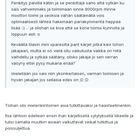
Penkitys päivillä kätiin ja se penkittäjä sano että sytkän ku
sais vahvemmaks ja toimimaan sinne 8000rpm minne
moottori toimii ja seoksia vähän säätämällä vois
optimaalisesti lähteä hakemaan pariakymmentä heppaa
lisää ::) ... ja olishan se kiva että se kone toimis kunnolla ja
loppuun asti :o
Keväällä tilasin mini sparesilta parit kärjet jotka kävi tohon
jakajaan, mutta ei oo vielä ollu vaikutusta vaikka on niitä
vaihdellu ja sytkää säätäny, olisko jakaja jo sen verran
väsyny ettei pysy mukana enää?
mielellään jos sais niin yksinkertaisen, varman toimisen ja
hyvän jakajan jos sellasia edes on ;D ;D
Toihan olis mielenkiintoinen asia tutkittavaksi ja haasteellinenkin.
Itse lähtisin edelleen ensin ihan kärjellisellä sytytyksellä liikeelle ja
tulisi samalla muutkin asiaan vaikuttavat seikat tutkittua ja
poissuljettua.