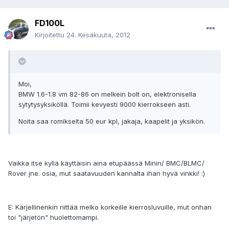
FD100L
Kirjoitettu
24. Kesäkuuta, 2012
Moi,
BMW 1.6-1.8 vm 82-86 on melkein bolt on, elektronisella
sytytysyksiköllä. Toimii kevyesti 9000 kierrokseen asti.
Noita saa romikselta 50 eur kpl, jakaja, kaapelit ja yksikön.
Vaikka itse kyllä käyttäisin aina etupäässä Minin/ BMC/BLMC/
Rover jne. osia, mut saatavuuden kannalta ihan hyvä vinkki! :)
E: Kärjellinenkin riittää melko korkeille kierrosluvuille, mut onhan
toi "järjetön" huolettomampi.