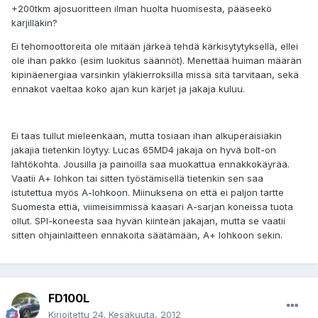
+200tkm ajosuoritteen ilman huolta huomisesta, pääseekö
kärjilläkin?
Ei tehomoottoreita ole mitään järkeä tehdä kärkisytytyksellä, ellei
ole ihan pakko (esim luokitus säännöt). Menettää huiman määrän
kipinäenergiaa varsinkin yläkierroksilla missä sitä tarvitaan, sekä
ennakot vaeltaa koko ajan kun kärjet ja jakaja kuluu.
Ei taas tullut mieleenkään, mutta tosiaan ihan alkuperäisiäkin
jakajia tietenkin löytyy. Lucas 65MD4 jakaja on hyvä bolt-on
lähtökohta. Jousilla ja painoilla saa muokattua ennakkokäyrää.
Vaatii A+ lohkon tai sitten työstämisellä tietenkin sen saa
istutettua myös A-lohkoon. Miinuksena on että ei paljon tartte
Suomesta ettiä, viimeisimmissä kaasari A-sarjan koneissa tuota
ollut. SPI-koneesta saa hyvän kiinteän jakajan, mutta se vaatii
sitten ohjainlaitteen ennakoita säätämään, A+ lohkoon sekin.
FD100L
Kirjoitettu
24. Kesäkuuta, 2012