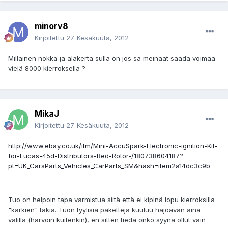
minorv8
Kirjoitettu
27. Kesäkuuta, 2012
Millainen nokka ja alakerta sulla on jos sä meinaat saada voimaa
vielä 8000 kierroksella ?
MikaJ
Kirjoitettu
27. Kesäkuuta, 2012
http://www.ebay.co.uk/itm/Mini-AccuSpark-Electronic-ignition-Kit-
for-Lucas-45d-Distributors-Red-Rotor-/180738604187?
pt=UK_CarsParts_Vehicles_CarParts_SM&hash=item2a14dc3c9b
Tuo on helpoin tapa varmistua siitä että ei kipinä lopu kierroksilla
"kärkien" takia. Tuon tyylisiä paketteja kuuluu hajoavan aina
välillä (harvoin kuitenkin), en sitten tiedä onko syynä ollut vain