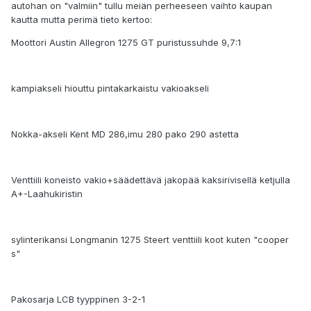
autohan on "valmiin" tullu meiän perheeseen vaihto kaupan
kautta mutta perimä tieto kertoo:
Moottori Austin Allegron 1275 GT puristussuhde 9,7:1
kampiakseli hiouttu pintakarkaistu vakioakseli
Nokka-akseli Kent MD 286,imu 280 pako 290 astetta
Venttiili koneisto vakio+säädettävä jakopää kaksirivisellä ketjulla
A+-Laahukiristin
sylinterikansi Longmanin 1275 Steert venttiili koot kuten "cooper
s"
Pakosarja LCB tyyppinen 3-2-1