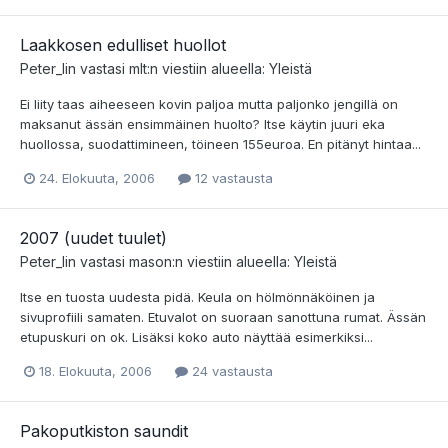
Laakkosen edulliset huollot
Peter_lin
vastasi
mlt
:n viestiin alueella:
Yleistä
Ei liity taas aiheeseen kovin paljoa mutta paljonko jengillä on
maksanut ässän ensimmäinen huolto? Itse käytin juuri eka
huollossa, suodattimineen, töineen 155euroa. En pitänyt hintaa...
24. Elokuuta, 2006
12 vastausta
2007 (uudet tuulet)
Peter_lin
vastasi
mason
:n viestiin alueella:
Yleistä
Itse en tuosta uudesta pidä. Keula on hölmönnäköinen ja
sivuprofiili samaten. Etuvalot on suoraan sanottuna rumat. Ässän
etupuskuri on ok. Lisäksi koko auto näyttää esimerkiksi...
18. Elokuuta, 2006
24 vastausta
Pakoputkiston saundit