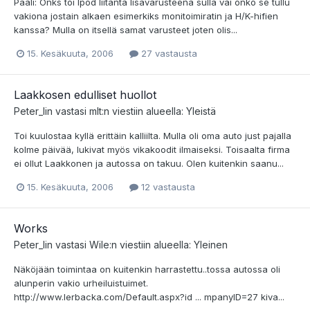
Paali: Onks toi Ipod liitäntä lisävarusteena sulla vai onko se tullu
vakiona jostain alkaen esimerkiks monitoimiratin ja H/K-hifien
kanssa? Mulla on itsellä samat varusteet joten olis...
15. Kesäkuuta, 2006
27 vastausta
Laakkosen edulliset huollot
Peter_lin
vastasi
mlt
:n viestiin alueella:
Yleistä
Toi kuulostaa kyllä erittäin kalliilta. Mulla oli oma auto just pajalla
kolme päivää, lukivat myös vikakoodit ilmaiseksi. Toisaalta firma
ei ollut Laakkonen ja autossa on takuu. Olen kuitenkin saanu...
15. Kesäkuuta, 2006
12 vastausta
Works
Peter_lin
vastasi
Wile
:n viestiin alueella:
Yleinen
Näköjään toimintaa on kuitenkin harrastettu..tossa autossa oli
alunperin vakio urheiluistuimet.
http://www.lerbacka.com/Default.aspx?id ... mpanyID=27 kiva...