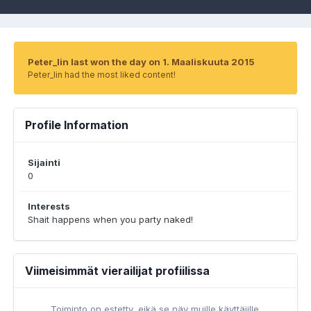
Peter_lin last won the day on 1. Maaliskuuta 2015
Peter_lin had the most liked content!
Profile Information
Sijainti
0
Interests
Shait happens when you party naked!
Viimeisimmät vierailijat profiilissa
Toiminto on estetty, eikä se näy muille käyttäjille.