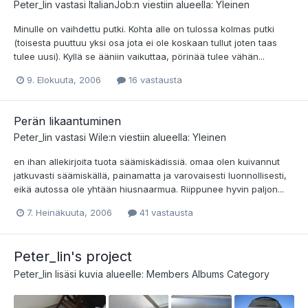
Peter_lin
vastasi
ItalianJob
:n viestiin alueella:
Yleinen
Minulle on vaihdettu putki. Kohta alle on tulossa kolmas putki
(toisesta puuttuu yksi osa jota ei ole koskaan tullut joten taas
tulee uusi). Kyllä se ääniin vaikuttaa, pörinää tulee vähän...
9. Elokuuta, 2006
16 vastausta
Perän likaantuminen
Peter_lin
vastasi
Wile
:n viestiin alueella:
Yleinen
en ihan allekirjoita tuota säämiskädissiä. omaa olen kuivannut
jatkuvasti säämiskällä, painamatta ja varovaisesti luonnollisesti,
eikä autossa ole yhtään hiusnaarmua. Riippunee hyvin paljon...
7. Heinäkuuta, 2006
41 vastausta
Peter_lin's project
Peter_lin
lisäsi kuvia alueelle:
Members Albums Category