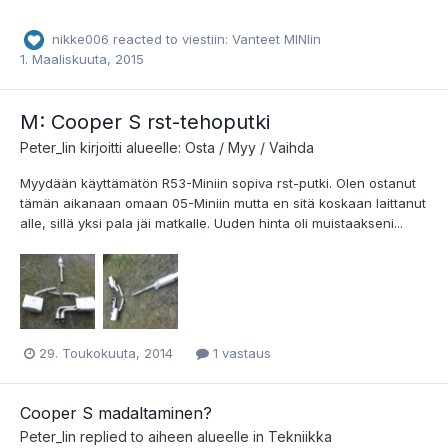
nikke006
reacted to viestiin:
Vanteet MINIin
1. Maaliskuuta, 2015
M: Cooper S rst-tehoputki
Peter_lin
kirjoitti alueelle:
Osta / Myy / Vaihda
Myydään käyttämätön R53-Miniin sopiva rst-putki. Olen ostanut
tämän aikanaan omaan 05-Miniin mutta en sitä koskaan laittanut
alle, sillä yksi pala jäi matkalle. Uuden hinta oli muistaakseni...
29. Toukokuuta, 2014
1 vastaus
Cooper S madaltaminen?
Peter_lin
replied to aiheen alueelle in
Tekniikka