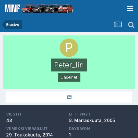
Etusivu
Peter_lin
Jäsenet
VIESTIT
LIITTYNYT
48
8. Marraskuuta, 2005
VIIMEKSI VIERAILLUT
DAYS WON
29. Toukokuuta, 2014
1