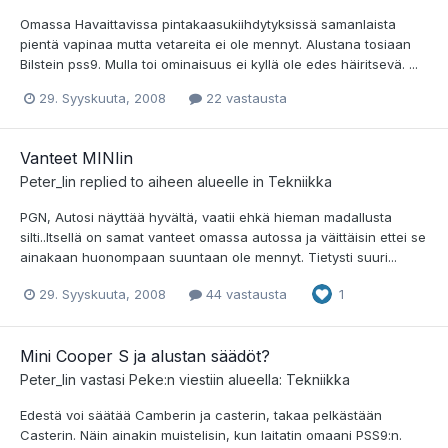
Omassa Havaittavissa pintakaasukiihdytyksissä samanlaista
pientä vapinaa mutta vetareita ei ole mennyt. Alustana tosiaan
Bilstein pss9. Mulla toi ominaisuus ei kyllä ole edes häiritsevä. ...
29. Syyskuuta, 2008
22 vastausta
Vanteet MINIin
Peter_lin
replied to aiheen alueelle in
Tekniikka
PGN, Autosi näyttää hyvältä, vaatii ehkä hieman madallusta
silti..Itsellä on samat vanteet omassa autossa ja väittäisin ettei se
ainakaan huonompaan suuntaan ole mennyt. Tietysti suuri...
29. Syyskuuta, 2008
44 vastausta
1
Mini Cooper S ja alustan säädöt?
Peter_lin
vastasi
Peke
:n viestiin alueella:
Tekniikka
Edestä voi säätää Camberin ja casterin, takaa pelkästään
Casterin. Näin ainakin muistelisin, kun laitatin omaani PSS9:n.