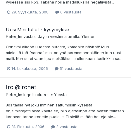
Kyseessä siis R53. Takana noilla madalluksilla negatiivista...
29. Syyskuuta, 2008
6 vastausta
Uusi Mini tullut - kysymyksiä
Peter_lin
vastasi
Jayl
:n viestiin alueella:
Yleinen
Onneksi olkoon uudesta autosta, komealta näyttää! Mun
mielestä tää "vanha" mini on yhä paremmannäköinen kun uusi
malli. Kun se ei vaan tipu meikäläiselle ollenkaan! Icelinkkiä saa...
14. Lokakuuta, 2006
51 vastausta
Irc @ircnet
Peter_lin
kirjoitti alueelle:
Yleistä
Jos täällä nyt joku ihminen sattumoisin kyseistä
ohjelmistojättiläistä käyttelee, niin ajattelinpa että avasin tollasen
kanavan tonne ircnetin puolelle. Ei siellä mitään botteja ole...
31. Elokuuta, 2006
2 vastausta