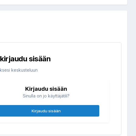
i kirjaudu sisään
uaksesi keskusteluun
Kirjaudu sisään
Sinulla on jo käyttäjätili?
Kirjaudu sisään