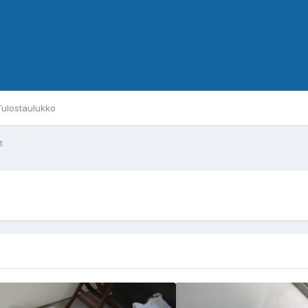
Tulostaulukko
t