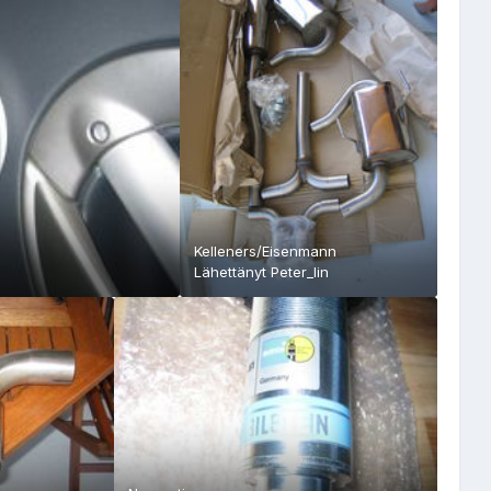
Kelleners/Eisenmann
Lähettänyt
Peter_lin