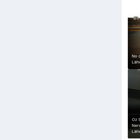
No 
Läh
Oz S
Ner
Läh