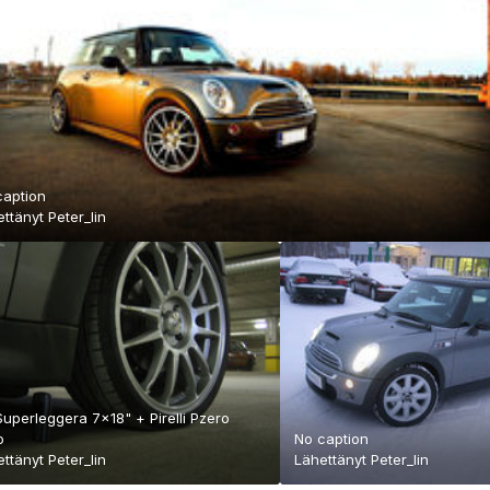
caption
ettänyt
Peter_lin
uperleggera 7x18" + Pirelli Pzero
o
No caption
ettänyt
Peter_lin
Lähettänyt
Peter_lin