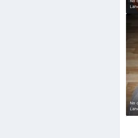
No 
Läh
No 
Läh