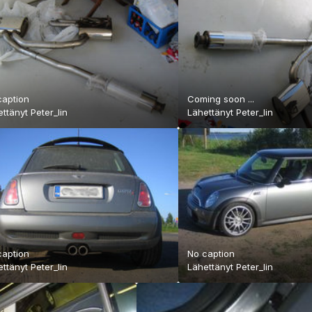
caption
Coming soon ...
ettänyt
Peter_lin
Lähettänyt
Peter_lin
caption
No caption
ettänyt
Peter_lin
Lähettänyt
Peter_lin