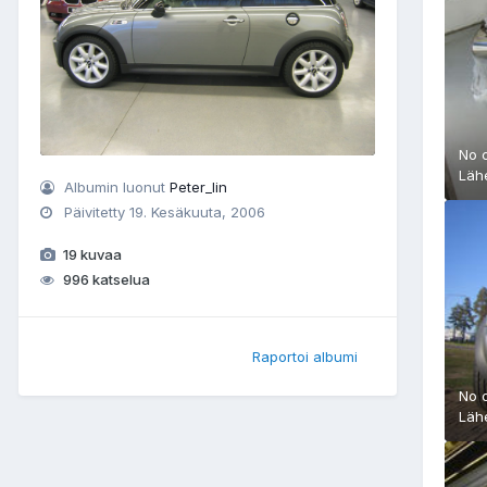
No 
Läh
Albumin luonut
Peter_lin
Päivitetty
19. Kesäkuuta, 2006
19 kuvaa
996 katselua
Raportoi albumi
No 
Läh