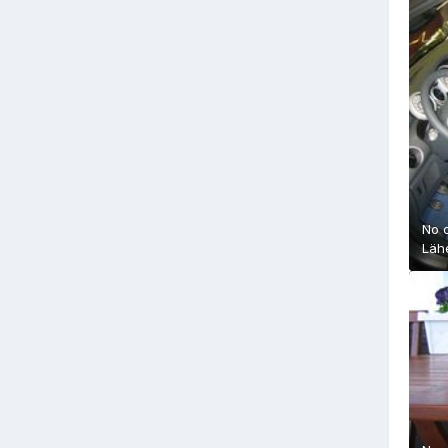
No 
Läh