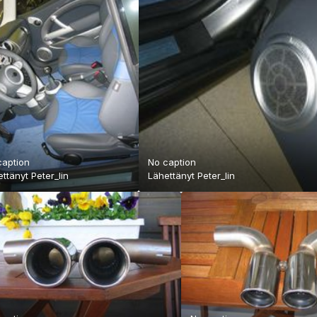
caption
No caption
ettänyt
Peter_lin
Lähettänyt
Peter_lin