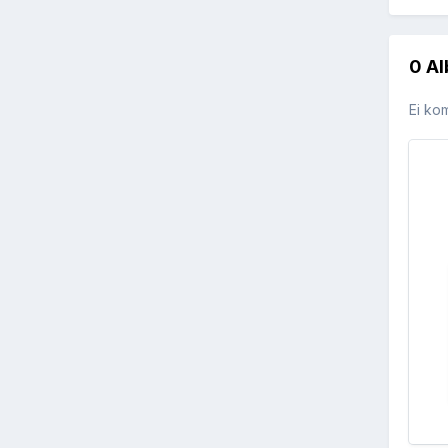
0 A
Ei ko