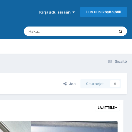
Luo uusi käyttäjätili
Kirjaudu sisään
Sisältö
Jaa
Seuraajat
0
LAJITTELE