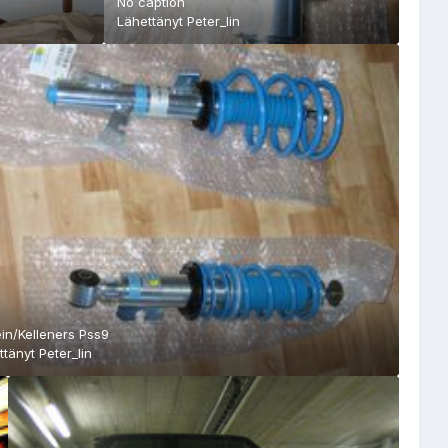
No caption
Lähettänyt
Peter_lin
ein/Kelleners Pss9
ttänyt
Peter_lin