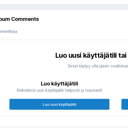
lbum Comments
mmentteja.
Luo uusi käyttäjätili ta
Sinun täytyy olla jäsen osallist
Luo käyttäjätili
Rekisteröi uusi käyttäjätili helposti ja nopeasti!
Luo uusi käyttäjätili