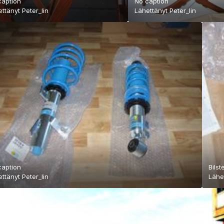
caption
No caption
ettänyt
Peter_lin
Lähettänyt
Peter_lin
caption
Bilst
ettänyt
Peter_lin
Lähe