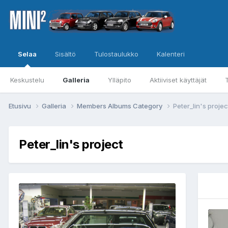
Selaa
Sisältö
Tulostaulukko
Kalenteri
Keskustelu
Galleria
Ylläpito
Aktiiviset käyttäjät
Etusivu
Galleria
Members Albums Category
Peter_lin's projec
Peter_lin's project