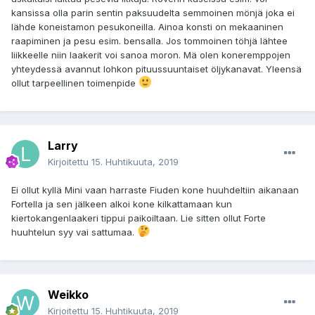
kansissa olla parin sentin paksuudelta semmoinen mönjä joka ei
lähde koneistamon pesukoneilla. Ainoa konsti on mekaaninen
raapiminen ja pesu esim. bensalla. Jos tommoinen töhjä lähtee
liikkeelle niin laakerit voi sanoa moron. Mä olen koneremppojen
yhteydessä avannut lohkon pituussuuntaiset öljykanavat. Yleensä
ollut tarpeellinen toimenpide
Larry
Kirjoitettu
15. Huhtikuuta, 2019
Ei ollut kyllä Mini vaan harraste Fiuden kone huuhdeltiin aikanaan
Fortella ja sen jälkeen alkoi kone kilkattamaan kun
kiertokangenlaakeri tippui paikoiltaan. Lie sitten ollut Forte
huuhtelun syy vai sattumaa.
Weikko
Kirjoitettu
15. Huhtikuuta, 2019