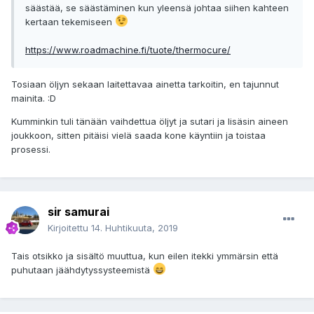
säästää, se säästäminen kun yleensä johtaa siihen kahteen
kertaan tekemiseen
https://www.roadmachine.fi/tuote/thermocure/
Tosiaan öljyn sekaan laitettavaa ainetta tarkoitin, en tajunnut
mainita. :D
Kumminkin tuli tänään vaihdettua öljyt ja sutari ja lisäsin aineen
joukkoon, sitten pitäisi vielä saada kone käyntiin ja toistaa
prosessi.
sir samurai
Kirjoitettu
14. Huhtikuuta, 2019
Tais otsikko ja sisältö muuttua, kun eilen itekki ymmärsin että
puhutaan jäähdytyssysteemistä