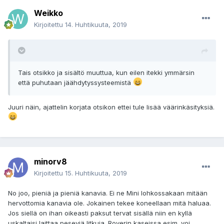
Weikko
Kirjoitettu
14. Huhtikuuta, 2019
Tais otsikko ja sisältö muuttua, kun eilen itekki ymmärsin
että puhutaan jäähdytyssysteemistä
Juuri näin, ajattelin korjata otsikon ettei tule lisää väärinkäsityksiä.
minorv8
Kirjoitettu
15. Huhtikuuta, 2019
No joo, pieniä ja pieniä kanavia. Ei ne Mini lohkossakaan mitään
hervottomia kanavia ole. Jokainen tekee koneellaan mitä haluaa.
Jos siellä on ihan oikeasti paksut tervat sisällä niin en kyllä
uskaltaisi laittaa peseviä litkuja. Roverin kaseissa esim. voi