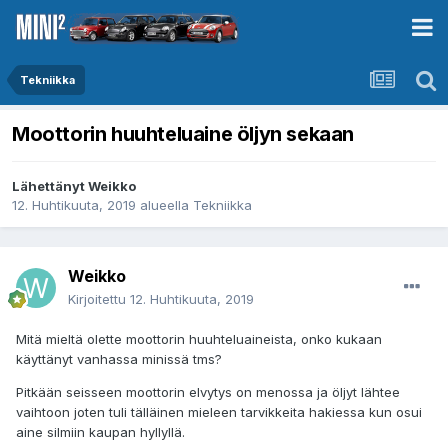
Tekniikka
Moottorin huuhteluaine öljyn sekaan
Lähettänyt
Weikko
12. Huhtikuuta, 2019
alueella
Tekniikka
Weikko
Kirjoitettu
12. Huhtikuuta, 2019
Mitä mieltä olette moottorin huuhteluaineista, onko kukaan
käyttänyt vanhassa minissä tms?
Pitkään seisseen moottorin elvytys on menossa ja öljyt lähtee
vaihtoon joten tuli tälläinen mieleen tarvikkeita hakiessa kun osui
aine silmiin kaupan hyllyllä.