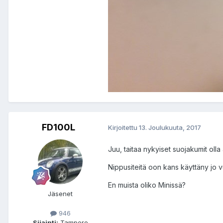
FD100L
Kirjoitettu
13. Joulukuuta, 2017
Juu, taitaa nykyiset suojakumit olla
Nippusiteitä oon kans käyttäny jo vu
En muista oliko Minissä?
Jäsenet
946
Sijainti:
Tampere