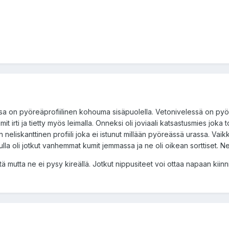
ssa on pyöreäprofiilinen kohouma sisäpuolella. Vetonivelessä on pyör
t irti ja tietty myös leimalla. Onneksi oli joviaali katsastusmies joka t
n neliskanttinen profiili joka ei istunut millään pyöreässä urassa. Vaikk
 Mulla oli jotkut vanhemmat kumit jemmassa ja ne oli oikean sorttiset. N
tä mutta ne ei pysy kireällä. Jotkut nippusiteet voi ottaa napaan kiinni