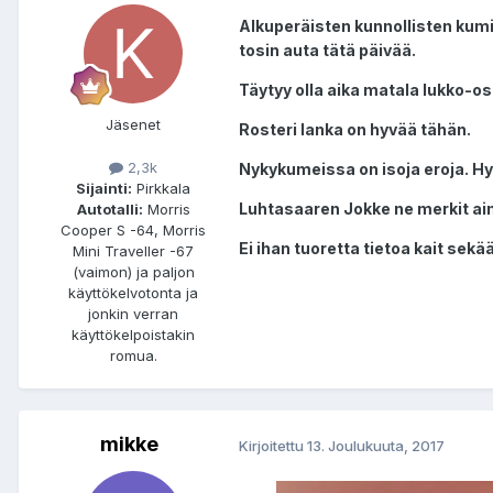
Alkuperäisten kunnollisten kumie
tosin auta tätä päivää.
Täytyy olla aika matala lukko-osa
Jäsenet
Rosteri lanka on hyvää tähän.
2,3k
Nykykumeissa on isoja eroja. Hy
Sijainti:
Pirkkala
Luhtasaaren Jokke ne merkit ain
Autotalli:
Morris
Cooper S -64, Morris
Ei ihan tuoretta tietoa kait sekää
Mini Traveller -67
(vaimon) ja paljon
käyttökelvotonta ja
jonkin verran
käyttökelpoistakin
romua.
mikke
Kirjoitettu
13. Joulukuuta, 2017