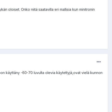
än oloiset. Onko niitä saatavilla eri mallisia kun minitronin
 oon käyttäny -60-70 luvulta olevia käytettyjä,ovat vielä kunnon