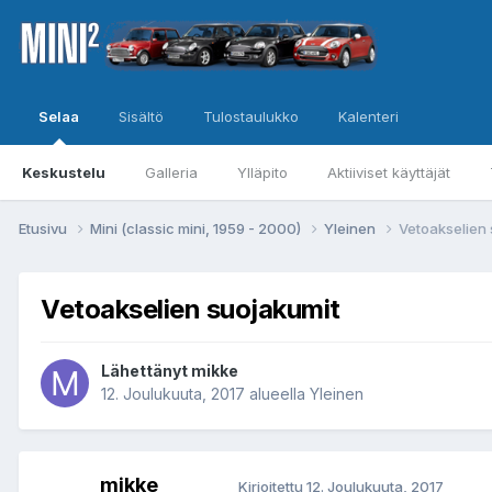
Selaa
Sisältö
Tulostaulukko
Kalenteri
Keskustelu
Galleria
Ylläpito
Aktiiviset käyttäjät
Etusivu
Mini (classic mini, 1959 - 2000)
Yleinen
Vetoakselien 
Vetoakselien suojakumit
Lähettänyt
mikke
12. Joulukuuta, 2017
alueella
Yleinen
mikke
Kirjoitettu
12. Joulukuuta, 2017