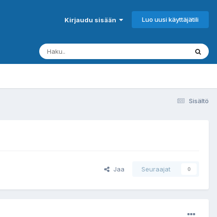
Luo uusi käyttäjätili
Kirjaudu sisään
Sisältö
Jaa
Seuraajat
0