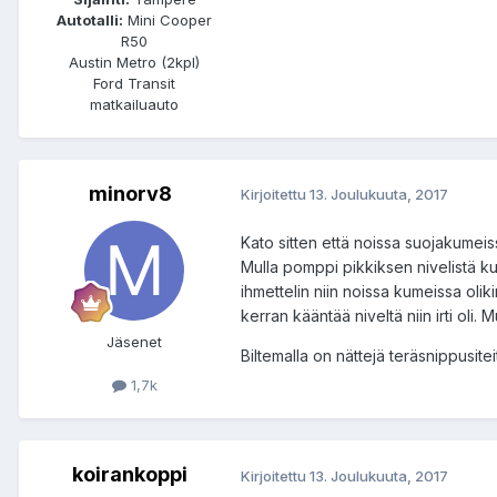
Autotalli:
Mini Cooper
R50
Austin Metro (2kpl)
Ford Transit
matkailuauto
minorv8
Kirjoitettu
13. Joulukuuta, 2017
Kato sitten että noissa suojakumei
Mulla pomppi pikkiksen nivelistä kumi
ihmettelin niin noissa kumeissa oliki
kerran kääntää niveltä niin irti oli.
Jäsenet
Biltemalla on nättejä teräsnippusitei
1,7k
koirankoppi
Kirjoitettu
13. Joulukuuta, 2017