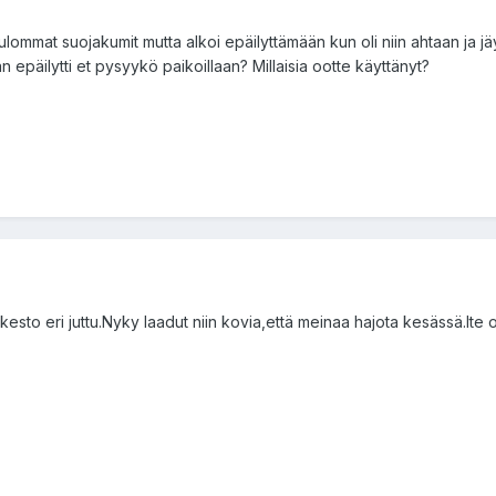
ulommat suojakumit mutta alkoi epäilyttämään kun oli niin ahtaan ja jäyk
n epäilytti et pysyykö paikoillaan? Millaisia ootte käyttänyt?
kesto eri juttu.Nyky laadut niin kovia,että meinaa hajota kesässä.Ite