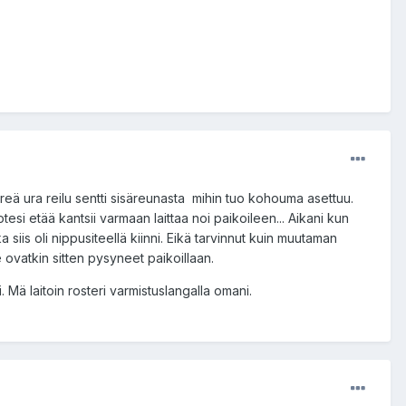
eä ura reilu sentti sisäreunasta mihin tuo kohouma asettuu.
otesi etää kantsii varmaan laittaa noi paikoileen... Aikani kun
a siis oli nippusiteellä kiinni. Eikä tarvinnut kuin muutaman
e ovatkin sitten pysyneet paikoillaan.
. Mä laitoin rosteri varmistuslangalla omani.