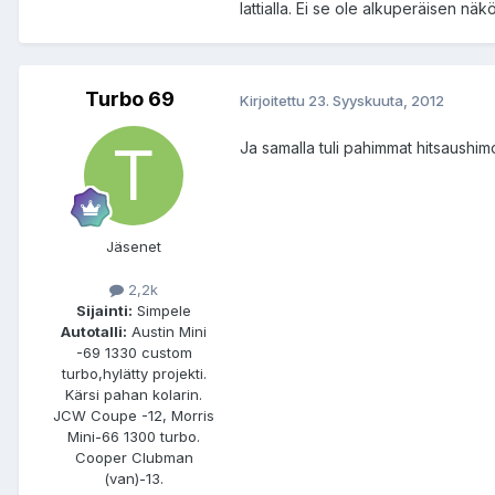
lattialla. Ei se ole alkuperäisen nä
Turbo 69
Kirjoitettu
23. Syyskuuta, 2012
Ja samalla tuli pahimmat hitsaushimo
Jäsenet
2,2k
Sijainti:
Simpele
Autotalli:
Austin Mini
-69 1330 custom
turbo,hylätty projekti.
Kärsi pahan kolarin.
JCW Coupe -12, Morris
Mini-66 1300 turbo.
Cooper Clubman
(van)-13.