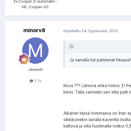
Ex.Cooper D automatic-
08, Cooper-02.
minorv8
Kirjoitettu
24. Syyskuuta, 2012
Ja samalla tuli pahimmat hitsaush
Jäsenet
1,7k
Kova ??? Lähinnä ehkä hölmö ;D Pellit
kiinni. Tällä varmistin sen että pelt
Aikahan tässä hommassa on ihan epäol
sikkikonekin lainalla kaverilta mutta 
kattooa ja siitä huolimatta notkui 0