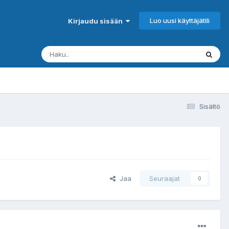
Luo uusi käyttäjätili
Kirjaudu sisään
Sisältö
Jaa
Seuraajat
0