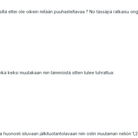
iltä ettei ole oikein mitään puuhasteltavaa ? No tässäpä ratkaisu on
ikä keksi muutakaan niin tämmöistä sitten tulee tuhrattua:
a huonosti istuvaan jälkituotantolavaan niin ostin muutaman neliön 1,2 m