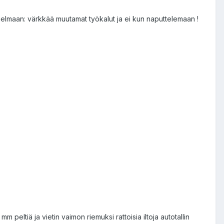
gelmaan: värkkää muutamat työkalut ja ei kun naputtelemaan !
m peltiä ja vietin vaimon riemuksi rattoisia iltoja autotallin