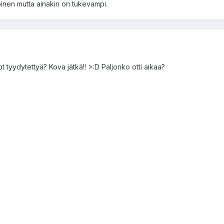
köinen mutta ainakin on tukevampi.
t tyydytettyä? Kova jätkä!! >:D Paljonko otti aikaa?