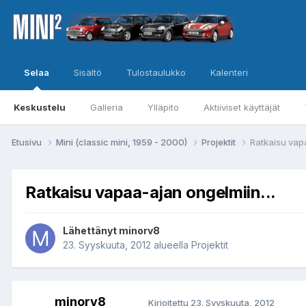
Selaa
Sisältö
Tulostaulukko
Kalenteri
Keskustelu
Galleria
Ylläpito
Aktiiviset käyttäjät
Etusivu
Mini (classic mini, 1959 - 2000)
Projektit
Ratkaisu vapa
Ratkaisu vapaa-ajan ongelmiin...
Lähettänyt
minorv8
23. Syyskuuta, 2012
alueella
Projektit
minorv8
Kirjoitettu
23. Syyskuuta, 2012