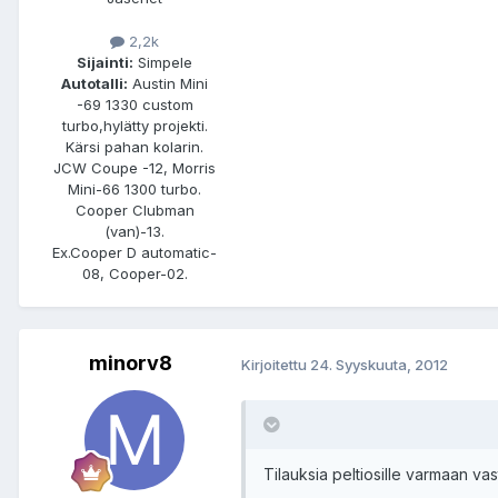
2,2k
Sijainti:
Simpele
Autotalli:
Austin Mini
-69 1330 custom
turbo,hylätty projekti.
Kärsi pahan kolarin.
JCW Coupe -12, Morris
Mini-66 1300 turbo.
Cooper Clubman
(van)-13.
Ex.Cooper D automatic-
08, Cooper-02.
minorv8
Kirjoitettu
24. Syyskuuta, 2012
Tilauksia peltiosille varmaan va