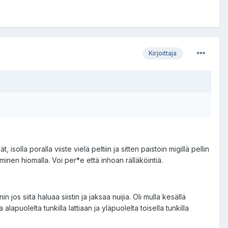
Kirjoittaja
solla poralla viiste vielä peltiin ja sitten paistoin migillä pellin
timinen hiomalla. Voi per*e että inhoan rälläköintiä.
os siitä haluaa siistin ja jaksaa nuijia. Oli mulla kesällä
alapuolelta tunkilla lattiaan ja yläpuolelta toisella tunkilla