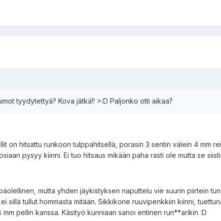
imot tyydytettyä? Kova jätkä!! >:D Paljonko otti aikaa?
 on hitsattu runkoon tulppahitsellä, porasin 3 sentin välein 4 mm reiät, i
i tosiaan pysyy kiinni. Ei tuo hitsaus mikään paha rasti ole mutta se siis
ellinen, mutta yhden jäykistyksen naputtelu vie suurin piirtein tunnin j
ei sillä tullut hommasta mitään. Sikkikone ruuvipenkkiin kiinni, tuettuna 
,8 mm pellin kanssa. Käsityö kunniaan sanoi entinen run**arikin :D