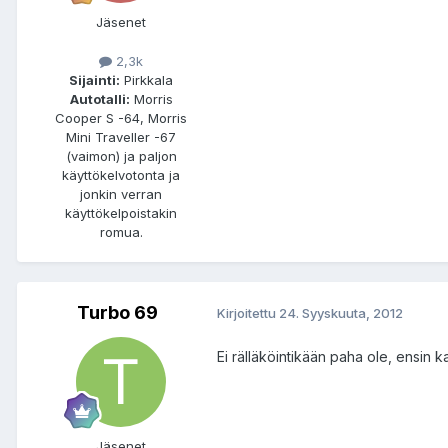
Jäsenet
2,3k
Sijainti:
Pirkkala
Autotalli:
Morris
Cooper S -64, Morris
Mini Traveller -67
(vaimon) ja paljon
käyttökelvotonta ja
jonkin verran
käyttökelpoistakin
romua.
Turbo 69
Kirjoitettu
24. Syyskuuta, 2012
Ei rälläköintikään paha ole, ensin k
Jäsenet