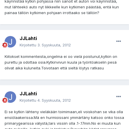
käynnistää kytkin pohjassa niin sanoit et auton voi käynnistää,
mut lähteekö auto nyt liikkeelle kun kytkimen päästää, entä kun
painaa tällöin kytkimen pohjaan irrottaako se tällöin?
JJLahti
Kirjoitettu
3. Syyskuuta, 2012
Kiitokset kommenteista,ongelma ei oo vielä poistunut,kytkin on
purettu ja odottaa osia.Kytkinvivun kuula ja työntöakselin pesä
olivat aika kuluneita.Toivotaan että sieltä löytys ratkasu
JJLahti
Kirjoitettu
4. Syyskuuta, 2012
Ei se kytkin lähteny vieläkään toimimaan,eli voiskohan se vika olla
ensiölaakerissa.Mä en hurmioissani ymmärtäny katsoo onko tossa
primarygearissa välystä,tars vissiin olla .1-.17mm.No ei muuta kun