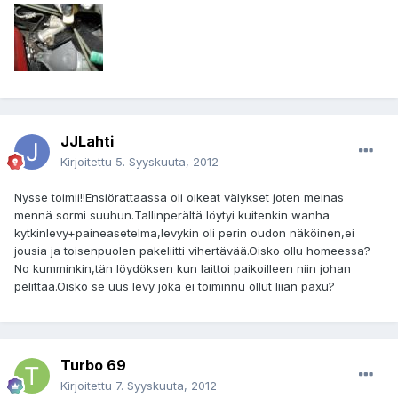
JJLahti
Kirjoitettu
5. Syyskuuta, 2012
Nysse toimii!!Ensiörattaassa oli oikeat välykset joten meinas
mennä sormi suuhun.Tallinperältä löytyi kuitenkin wanha
kytkinlevy+paineasetelma,levykin oli perin oudon näköinen,ei
jousia ja toisenpuolen pakeliitti vihertävää.Oisko ollu homeessa?
No kumminkin,tän löydöksen kun laittoi paikoilleen niin johan
pelittää.Oisko se uus levy joka ei toiminnu ollut liian paxu?
Turbo 69
Kirjoitettu
7. Syyskuuta, 2012