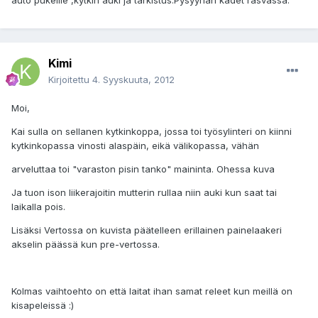
auto pukeille ,kytkin auki ja tarkistus.Pysyyhän kädet rasvassa.
Kimi
Kirjoitettu
4. Syyskuuta, 2012
Moi,
Kai sulla on sellanen kytkinkoppa, jossa toi työsylinteri on kiinni
kytkinkopassa vinosti alaspäin, eikä välikopassa, vähän
arveluttaa toi "varaston pisin tanko" maininta. Ohessa kuva
Ja tuon ison liikerajoitin mutterin rullaa niin auki kun saat tai
laikalla pois.
Lisäksi Vertossa on kuvista päätelleen erillainen painelaakeri
akselin päässä kun pre-vertossa.
Kolmas vaihtoehto on että laitat ihan samat releet kun meillä on
kisapeleissä :)