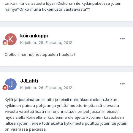
tanko mitä varastosta löysin.Oiskohan ite kytkinpaketissa jotain
hämyä?Onko muilla kokemusta vastaavasta??
koirankoppi
Kirjoitettu
25. Elokuuta, 2012
Oletko ilmannut nestepuolen huolella?
JJLahti
Kirjoitettu
26. Elokuuta, 2012
Kyllä järjestelmä on ilmattu ja toimii nähdäkseni oikein.Ja kun
kytkimen painaa pohjaan ja yrittää moottorin päässä olevasta
vivusta vääntää lisää niin ei onnistu,eli on pohjassa ilmeisesti
myös sieltä.Koneella ei kuulemma ole ajettu kytkimen kasauksen
jälkeen joten lienee todnäk.että kytkimestä puuttuu jotain tai jotain
on väärässä paikassa