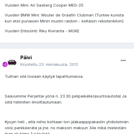
Vuoden Mini: Ari Saxberg Cooper MEG-25
Vuoden BMW Mini: Wouter de Graafin Clubman (Tuntee kuvista
kun etsii punaisen Minin mustin raidoin - keltaisin rekisterikilvin)
Vuoden Entisöinti: Riku Kiviranta - MOKE
Päivi
Kirjoitettu
23. Heinäkuuta, 2012
Tulihan sitä tosiaan käytyä tapahtumassa.
Saavuimme Perjantai yönä n. 23.30 pelipaikalle(asuntoautolla) Ja
siitä hetimiten ilmoittautumaan.
Kysyin heti , että mihis kohtaan ton jääkaappipakastin yhdistelmän
voisi parkkeerata ja jne. no maksoin maksun 34e mikä mielestäni
ihan ok hinta 3 päivästä.