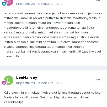
Kirjoitettu
23. Heinäkuuta, 2012
tapahtuna oli varmaankin hieno ja mukava oma käyntini jäi tunnin
mittaiseksi,saavuin paikalle prittivalmisteisella moottoripyörällä ja
menin ilmottautumaan mutta en kelvannut kun tulin
moottoripyörällä joten eivät antaneet tapahtuma tarraa (joita
kerään) mutta onneksi mätön veljekset hoisivat homman
antaessaan oman tarran kiitos heille.mahtaa mg,austin ja morris
joitten autossa ei lue mini harmitaa kun eivät saaneet äänestää
eivätkä saaneet ilmoittautua tapahtumaan,kaikkihan on
maksaneet kumminkin jäsenmaksun ;) vai mentiinkö taas hyväveli
meiningillä
LeeHarvey
Kirjoitettu
23. Heinäkuuta, 2012
Kyllä aiemmin on mukaan kelvannut ja ilmoittautua saanut vaikkei
Miniä alla ole ollutkaan. Onkohan käynyt jokin harmillinen
väärinkäsitys.