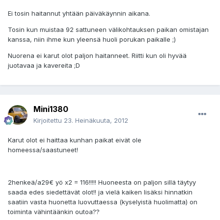
Ei tosin haitannut yhtään päiväkäynnin aikana.
Tosin kun muistaa 92 sattuneen välikohtauksen paikan omistajan
kanssa, niin ihme kun yleensä huoli porukan paikalle ;)
Nuorena ei karut olot paljon haitanneet. Riitti kun oli hyvää
juotavaa ja kavereita ;D
Mini1380
Kirjoitettu
23. Heinäkuuta, 2012
Karut olot ei haittaa kunhan paikat eivät ole
homeessa/saastuneet!
2henkeä/a29€ yö x2 = 116!!!!! Huoneesta on paljon sillä täytyy
saada edes siedettävät olot!! ja vielä kaiken lisäksi hinnatkin
saatiin vasta huonetta luovuttaessa (kyselyistä huolimatta) on
toiminta vähintäänkin outoa??