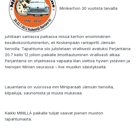
Minikerhon 30 vuotista taivalta
juhlitaan samassa paikassa missä kerhon ensimmäinen
kesäkokoontuminenkin, eli Koskenpään rantapirtti Jämsän
tienoilla. Tapahtuma siis julistetaan virallisesti avatuksi Perjantaina
20.7 kello 12 jolloin paikalle ilmoittautuminen virallisesti alkaa.
Perjantaina on ohjelmassa vapaata illan viettoa hyvien ystävien ja
hienojen Minien seurassa – live musiikin säestyksellä.
Lauantaina on vuorossa mm Miniparaati Jämsän tienoilla,
kilpailuja, saunomista ja muuta mukavaa.
Kaikki MINILLÄ paikalle tulijat saavat pienen muiston
tapahtumasta.