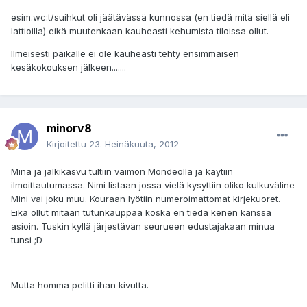
esim.wc:t/suihkut oli jäätävässä kunnossa (en tiedä mitä siellä eli
lattioilla) eikä muutenkaan kauheasti kehumista tiloissa ollut.
Ilmeisesti paikalle ei ole kauheasti tehty ensimmäisen
kesäkokouksen jälkeen.......
minorv8
Kirjoitettu
23. Heinäkuuta, 2012
Minä ja jälkikasvu tultiin vaimon Mondeolla ja käytiin
ilmoittautumassa. Nimi listaan jossa vielä kysyttiin oliko kulkuväline
Mini vai joku muu. Kouraan lyötiin numeroimattomat kirjekuoret.
Eikä ollut mitään tutunkauppaa koska en tiedä kenen kanssa
asioin. Tuskin kyllä järjestävän seurueen edustajakaan minua
tunsi ;D
Mutta homma pelitti ihan kivutta.