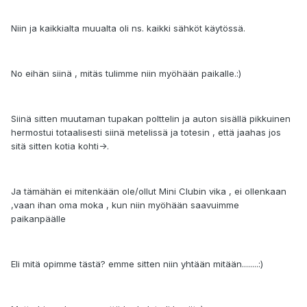
Niin ja kaikkialta muualta oli ns. kaikki sähköt käytössä.
No eihän siinä , mitäs tulimme niin myöhään paikalle.:)
Siinä sitten muutaman tupakan polttelin ja auton sisällä pikkuinen
hermostui totaalisesti siinä metelissä ja totesin , että jaahas jos
sitä sitten kotia kohti->.
Ja tämähän ei mitenkään ole/ollut Mini Clubin vika , ei ollenkaan
,vaan ihan oma moka , kun niin myöhään saavuimme
paikanpäälle
Eli mitä opimme tästä? emme sitten niin yhtään mitään........:)