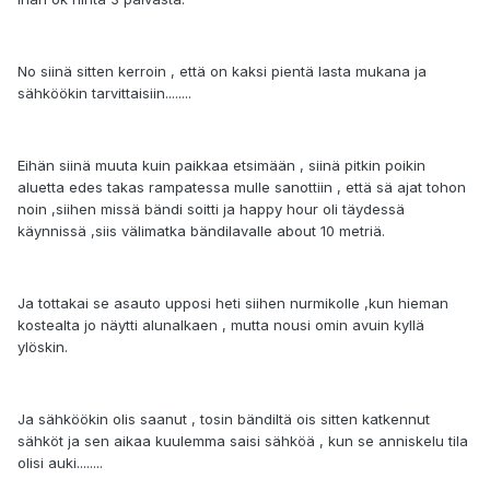
No siinä sitten kerroin , että on kaksi pientä lasta mukana ja
sähköökin tarvittaisiin........
Eihän siinä muuta kuin paikkaa etsimään , siinä pitkin poikin
aluetta edes takas rampatessa mulle sanottiin , että sä ajat tohon
noin ,siihen missä bändi soitti ja happy hour oli täydessä
käynnissä ,siis välimatka bändilavalle about 10 metriä.
Ja tottakai se asauto upposi heti siihen nurmikolle ,kun hieman
kostealta jo näytti alunalkaen , mutta nousi omin avuin kyllä
ylöskin.
Ja sähköökin olis saanut , tosin bändiltä ois sitten katkennut
sähköt ja sen aikaa kuulemma saisi sähköä , kun se anniskelu tila
olisi auki........