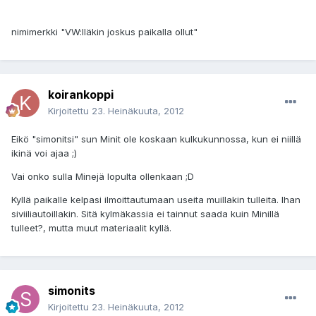
nimimerkki "VW:lläkin joskus paikalla ollut"
koirankoppi
Kirjoitettu
23. Heinäkuuta, 2012
Eikö "simonitsi" sun Minit ole koskaan kulkukunnossa, kun ei niillä
ikinä voi ajaa ;)
Vai onko sulla Minejä lopulta ollenkaan ;D
Kyllä paikalle kelpasi ilmoittautumaan useita muillakin tulleita. Ihan
siviiliautoillakin. Sitä kylmäkassia ei tainnut saada kuin Minillä
tulleet?, mutta muut materiaalit kyllä.
simonits
Kirjoitettu
23. Heinäkuuta, 2012