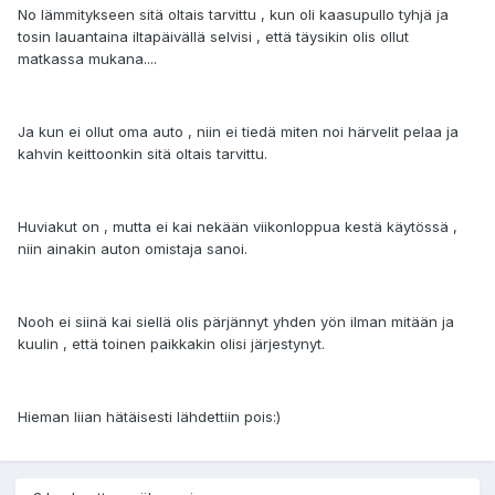
No lämmitykseen sitä oltais tarvittu , kun oli kaasupullo tyhjä ja
tosin lauantaina iltapäivällä selvisi , että täysikin olis ollut
matkassa mukana....
Ja kun ei ollut oma auto , niin ei tiedä miten noi härvelit pelaa ja
kahvin keittoonkin sitä oltais tarvittu.
Huviakut on , mutta ei kai nekään viikonloppua kestä käytössä ,
niin ainakin auton omistaja sanoi.
Nooh ei siinä kai siellä olis pärjännyt yhden yön ilman mitään ja
kuulin , että toinen paikkakin olisi järjestynyt.
Hieman liian hätäisesti lähdettiin pois:)