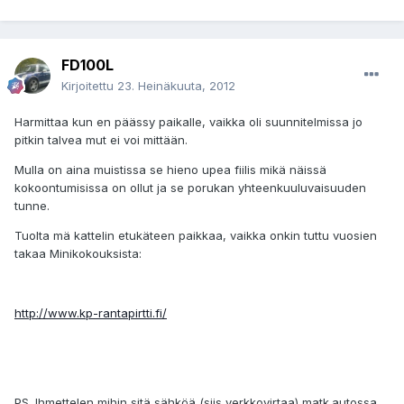
FD100L
Kirjoitettu
23. Heinäkuuta, 2012
Harmittaa kun en päässy paikalle, vaikka oli suunnitelmissa jo
pitkin talvea mut ei voi mittään.
Mulla on aina muistissa se hieno upea fiilis mikä näissä
kokoontumisissa on ollut ja se porukan yhteenkuuluvaisuuden
tunne.
Tuolta mä kattelin etukäteen paikkaa, vaikka onkin tuttu vuosien
takaa Minikokouksista:
http://www.kp-rantapirtti.fi/
PS. Ihmettelen mihin sitä sähköä (siis verkkovirtaa) matk.autossa