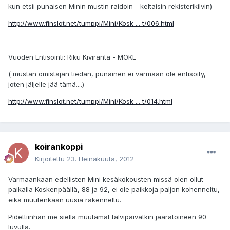
kun etsii punaisen Minin mustin raidoin - keltaisin rekisterikilvin)
http://www.finslot.net/tumppi/Mini/Kosk ... t/006.html
Vuoden Entisöinti: Riku Kiviranta - MOKE
( mustan omistajan tiedän, punainen ei varmaan ole entisöity,
joten jäljelle jää tämä....)
http://www.finslot.net/tumppi/Mini/Kosk ... t/014.html
koirankoppi
Kirjoitettu
23. Heinäkuuta, 2012
Varmaankaan edellisten Mini kesäkokousten missä olen ollut
paikalla Koskenpäällä, 88 ja 92, ei ole paikkoja paljon kohenneltu,
eikä muutenkaan uusia rakenneltu.
Pidettiinhän me siellä muutamat talvipäivätkin jääratoineen 90-
luvulla.