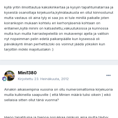
kyllä yritin ilmoittautua kaksikinkertaa ja kysyin tapahtumatarraa ja
kyseistä osanottaja kirjekuorta,kylmälaukusta en ollut kiinnostunut
mutta vastaus oli aina tyly ei saa jos ei tule minillä paikalle joten
koirankopin mukaan kohtelu eri kerhonjäseniä kohtaan on
erillainen,kyllä minini on katsastettu,vakuutuksissa ja kunnossa
mutta kun muilla harrastepeleillä on mukavempi ajella ja valitsin
nyt nopeimman pelin edetä paikanpäälle kun kyseessä oli
päiväkäynti ilman perhettä,toki ois voinnut jäädä yöksikin kun
tarjottiin mökki majoitustakin :)
Mini1380
Kirjoitettu
23. Heinäkuuta, 2012
Ainakin aikaisempina vuosina on ollu numeroimattomia kirjekuoria
muilla kulkineilla saapuville ( että Minien määrä tulisi oikein ) eikö
sellaisia sitten ollut tänä vuonna?
Hieno tapahtuma ja hienoa porukkaa niinkuin aina mutta täytyy