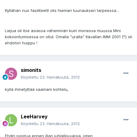
Kyllähän nuo fasiliteetit olis hieman tuunauksen tarpeessa...
Liejua oli itse asiassa vähemmän kuin monessa muussa Mini
kokoontumisessa on ollut. Omalla "uralla" Itävallan IMM 2001 (?) oli
ehdoton huippu !
simonits
Kirjoitettu
23. Heinäkuuta, 2012
kyllä ihmetyttää saamani kohtelu,
LeeHarvey
Kirjoitettu
23. Heinäkuuta, 2012
Ehdin poistua ennen illan juhlallisuuksia, joten