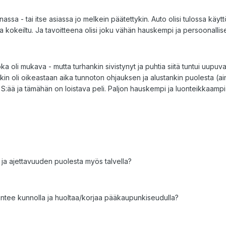
innassa - tai itse asiassa jo melkein päätettykin. Auto olisi tulossa käyt
ja kokeiltu. Ja tavoitteena olisi joku vähän hauskempi ja persoonallis
a oli mukava - mutta turhankin sivistynyt ja puhtia siitä tuntui uup
kin oli oikeastaan aika tunnoton ohjauksen ja alustankin puolesta (ainak
ää ja tämähän on loistava peli. Paljon hauskempi ja luonteikkaampi ku
n ja ajettavuuden puolesta myös talvella?
untee kunnolla ja huoltaa/korjaa pääkaupunkiseudulla?