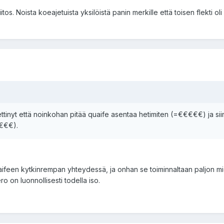
itos. Noista koeajetuista yksilöistä panin merkille että toisen flekti o
ettinyt että noinkohan pitää quaife asentaa hetimiten (=€€€€€) ja si
€€€€).
ifeen kytkinrempan yhteydessä, ja onhan se toiminnaltaan paljon miel
ro on luonnollisesti todella iso.