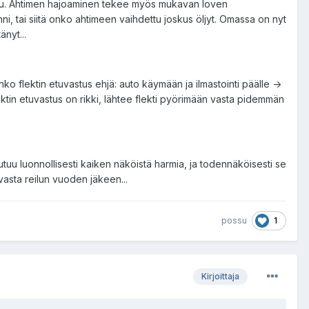
jettu. Ahtimen hajoaminen tekee myös mukavan loven
ni, tai siitä onko ahtimeen vaihdettu joskus öljyt. Omassa on nyt
änyt...
ko flektin etuvastus ehjä: auto käymään ja ilmastointi päälle ->
ektin etuvastus on rikki, lähtee flekti pyörimään vasta pidemmän
tuu luonnollisesti kaiken näköistä harmia, ja todennäköisesti se
vasta reilun vuoden jäkeen...
1
possu
Kirjoittaja