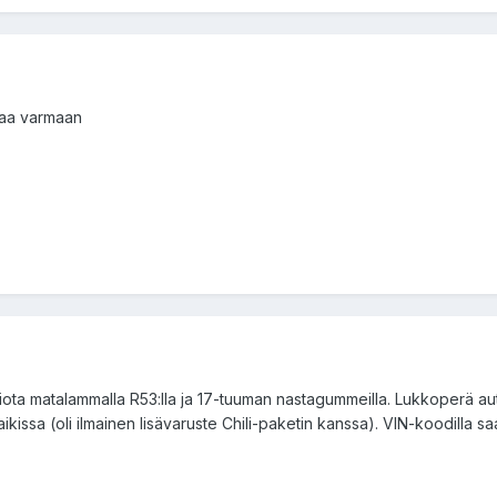
ttaa varmaan
kiota matalammalla R53:lla ja 17-tuuman nastagummeilla. Lukkoperä au
ssa (oli ilmainen lisävaruste Chili-paketin kanssa). VIN-koodilla saa 