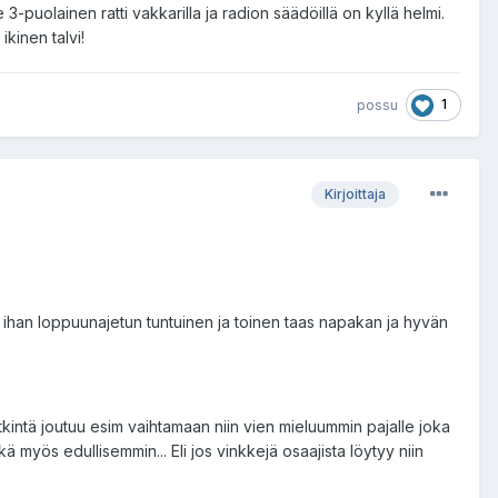
3-puolainen ratti vakkarilla ja radion säädöillä on kyllä helmi.
ikinen talvi!
1
possu
Kirjoittaja
en ihan loppuunajetun tuntuinen ja toinen taas napakan ja hyvän
ytkintä joutuu esim vaihtamaan niin vien mieluummin pajalle joka
yös edullisemmin... Eli jos vinkkejä osaajista löytyy niin