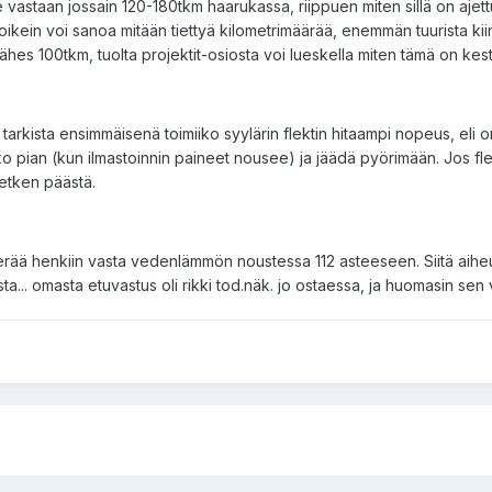
ee vastaan jossain 120-180tkm haarukassa, riippuen miten sillä on a
ikein voi sanoa mitään tiettyä kilometrimäärää, enemmän tuurista kiin
lähes 100tkm, tuolta projektit-osiosta voi lueskella miten tämä on kest
arkista ensimmäisenä toimiiko syylärin flektin hitaampi nopeus, eli on
lko pian (kun ilmastoinnin paineet nousee) ja jäädä pyörimään. Jos fl
hetken päästä.
 herää henkiin vasta vedenlämmön noustessa 112 asteeseen. Siitä aiheu
.. omasta etuvastus oli rikki tod.näk. jo ostaessa, ja huomasin sen 