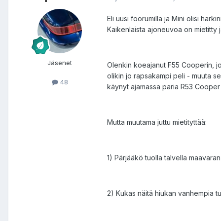
Eli uusi foorumilla ja Mini olisi hark
Kaikenlaista ajoneuvoa on mietitty 
Jäsenet
Olenkin koeajanut F55 Cooperin, jok
olikin jo rapsakampi peli - muuta se
48
käynyt ajamassa paria R53 Cooper S:
Mutta muutama juttu mietityttää:
1) Pärjääkö tuolla talvella maavara
2) Kukas näitä hiukan vanhempia t