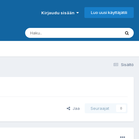
Luo uusi käyttäjätili
Kirjaudu sisään
Sisältö
Jaa
Seuraajat
0