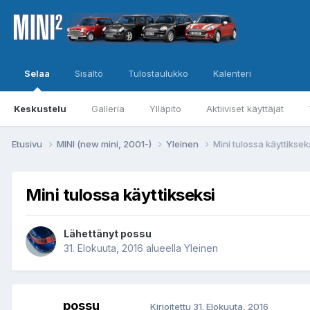
Selaa
Sisältö
Tulostaulukko
Kalenteri
Keskustelu
Galleria
Ylläpito
Aktiiviset käyttäjät
Etusivu
MINI (new mini, 2001-)
Yleinen
Mini tulossa käyttiksek
Mini tulossa käyttikseksi
Lähettänyt
possu
31. Elokuuta, 2016
alueella
Yleinen
possu
Kirjoitettu
31. Elokuuta, 2016