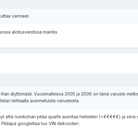
ikuttaa varmaan
ossa aloitusviestissä mainita.
an älyttömästi. Vuosimalleissa 2005 ja 2006 on tämä varuste melkeinp
listan tehtaalla asennetuista varusteista.
nyt että noinkohan pitää quaife asentaa hetimiten (=€€€€€) ja siinä 
). Pitääpä googlettaa tuo VIN dekooderi.