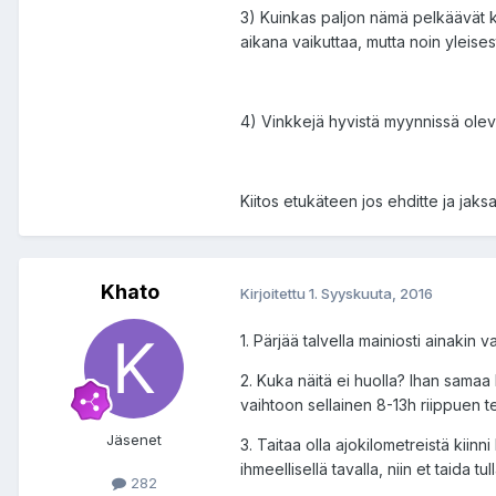
3) Kuinkas paljon nämä pelkäävät ki
aikana vaikuttaa, mutta noin yleisesti
4) Vinkkejä hyvistä myynnissä olevis
Kiitos etukäteen jos ehditte ja jaksat
Khato
Kirjoitettu
1. Syyskuuta, 2016
1. Pärjää talvella mainiosti ainakin v
2. Kuka näitä ei huolla? Ihan samaa
vaihtoon sellainen 8-13h riippuen te
Jäsenet
3. Taitaa olla ajokilometreistä kiin
ihmeellisellä tavalla, niin et taida
282