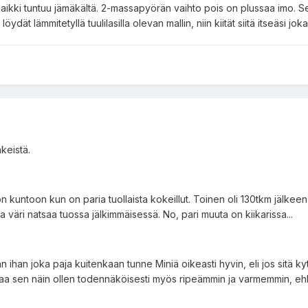
kaikki tuntuu jämäkältä. 2-massapyörän vaihto pois on plussaa imo. Se 
ydät lämmitetyllä tuulilasilla olevan mallin, niin kiität siitä itseäsi joka 
nkeistä.
ton kuntoon kun on paria tuollaista kokeillut. Toinen oli 130tkm jälke
ja väri natsaa tuossa jälkimmäisessä. No, pari muuta on kiikarissa...
an ihan joka paja kuitenkaan tunne Miniä oikeasti hyvin, eli jos sitä k
a sen näin ollen todennäköisesti myös ripeämmin ja varmemmin, ehkä m