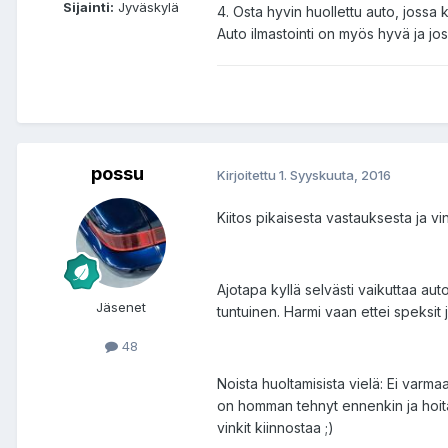
Sijainti:
Jyväskylä
4. Osta hyvin huollettu auto, jossa 
Auto ilmastointi on myös hyvä ja jos lö
possu
Kirjoitettu
1. Syyskuuta, 2016
Kiitos pikaisesta vastauksesta ja vi
Ajotapa kyllä selvästi vaikuttaa au
Jäsenet
tuntuinen. Harmi vaan ettei speksit 
48
Noista huoltamisista vielä: Ei varma
on homman tehnyt ennenkin ja hoita
vinkit kiinnostaa ;)