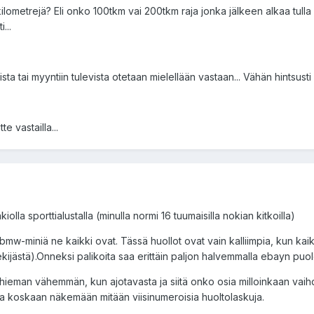
lometrejä? Eli onko 100tkm vai 200tkm raja jonka jälkeen alkaa tulla v
...
ta tai myyntiin tulevista otetaan mielellään vastaan... Vähän hintsusti 
te vastailla...
akiolla sporttialustalla (minulla normi 16 tuumaisilla nokian kitkoilla)
 bmw-miniä ne kaikki ovat. Tässä huollot ovat vain kalliimpia, kun kai
kijästä).Onneksi palikoita saa erittäin paljon halvemmalla ebayn puolel
ni hieman vähemmän, kun ajotavasta ja siitä onko osia milloinkaan vaihd
 tulla koskaan näkemään mitään viisinumeroisia huoltolaskuja.