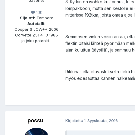
Jäsenet
3. Kytkin on isohko kustannus, tul
lompakkoon, mutta sen kestolle ei o
1,1k
mittarissa 192tkm, joista omaa ajoa 
Sijainti:
Tampere
Autotalli:
Cooper S JCW++ 2006
Corvette Z51 4+3 1985
Semmosen vinkin voisin antaa, että t
ja joku patonki...
flektin pitäisi lähteä pyörimään me
ajan kuluttua (täysillä), ja sammuu 
Rikkinäisellä etuvastuksella flekti
myös edesauttaa kannen halkeamista.
possu
Kirjoitettu
1. Syyskuuta, 2016