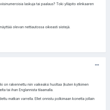
iisinumeroisia laskuja tai paalaus? Toki ylläpito elinkaaren
näyttää olevan nettiautossa oikeasti siistejä.
kki on rakennettu niin vaikeaksi huoltaa (kuten kytkimen
ta tai ihan Englannista tilaamalla.
ettu matkan varrella. Ellet onnistu polkimaan konetta jollain