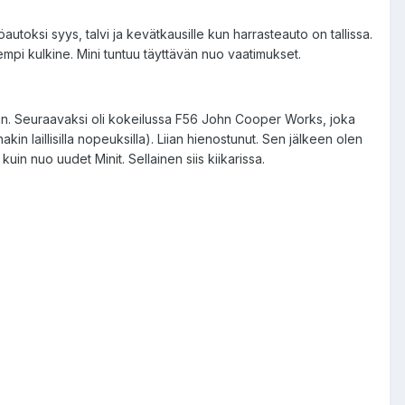
töautoksi syys, talvi ja kevätkausille kun harrasteauto on tallissa.
empi kulkine. Mini tuntuu täyttävän nuo vaatimukset.
uvan. Seuraavaksi oli kokeilussa F56 John Cooper Works, joka
in laillisilla nopeuksilla). Liian hienostunut. Sen jälkeen olen
in nuo uudet Minit. Sellainen siis kiikarissa.