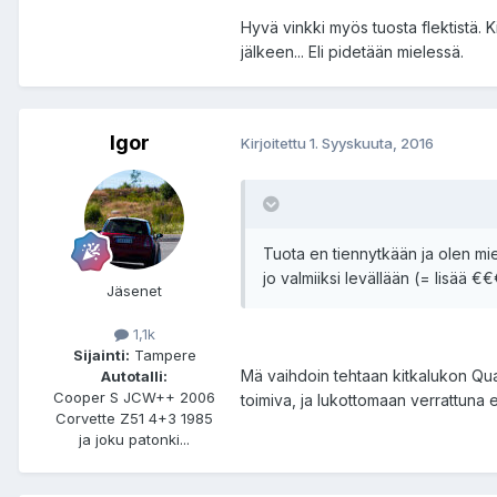
Hyvä vinkki myös tuosta flektistä. Ki
jälkeen... Eli pidetään mielessä.
Igor
Kirjoitettu
1. Syyskuuta, 2016
Tuota en tiennytkään ja olen mi
jo valmiiksi levällään (= lisää €
Jäsenet
1,1k
Sijainti:
Tampere
Mä vaihdoin tehtaan kitkalukon Qua
Autotalli:
Cooper S JCW++ 2006
toimiva, ja lukottomaan verrattuna e
Corvette Z51 4+3 1985
ja joku patonki...