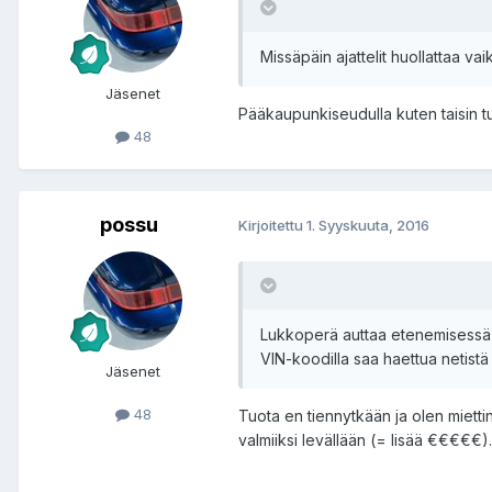
Missäpäin ajattelit huollattaa va
Jäsenet
Pääkaupunkiseudulla kuten taisin tu
48
possu
Kirjoitettu
1. Syyskuuta, 2016
Lukkoperä auttaa etenemisessä ih
VIN-koodilla saa haettua netistä 
Jäsenet
48
Tuota en tiennytkään ja olen mietti
valmiiksi levällään (= lisää €€€€€