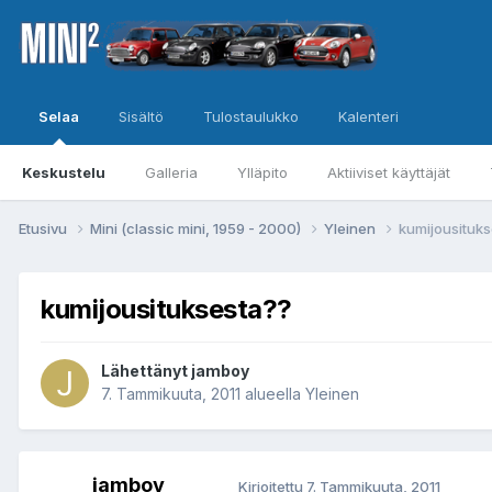
Selaa
Sisältö
Tulostaulukko
Kalenteri
Keskustelu
Galleria
Ylläpito
Aktiiviset käyttäjät
Etusivu
Mini (classic mini, 1959 - 2000)
Yleinen
kumijousituk
kumijousituksesta??
Lähettänyt
jamboy
7. Tammikuuta, 2011
alueella
Yleinen
jamboy
Kirjoitettu
7. Tammikuuta, 2011