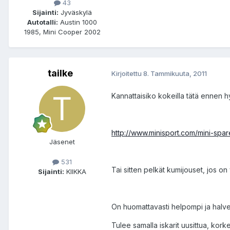
43
Sijainti:
Jyväskylä
Autotalli:
Austin 1000
1985, Mini Cooper 2002
tailke
Kirjoitettu
8. Tammikuuta, 2011
Kannattaisiko kokeilla tätä ennen h
http://www.minisport.com/mini-spa
Jäsenet
531
Tai sitten pelkät kumijouset, jos
Sijainti:
KIIKKA
On huomattavasti helpompi ja halve
Tulee samalla iskarit uusittua, kor