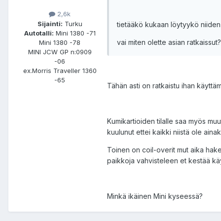
2,6k
Sijainti:
Turku
tietääkö kukaan löytyykö niiden t
Autotalli:
Mini 1380 -71
vai miten olette asian ratkaissut?
Mini 1380 -78
MINI JCW GP n:0909
-06
ex.Morris Traveller 1360
-65
Tähän asti on ratkaistu ihan käyttämä
Kumikartioiden tilalle saa myös muu
kuulunut ettei kaikki niistä ole ain
Toinen on coil-overit mut aika hake
paikkoja vahvisteleen et kestää kä
Minkä ikäinen Mini kyseessä?