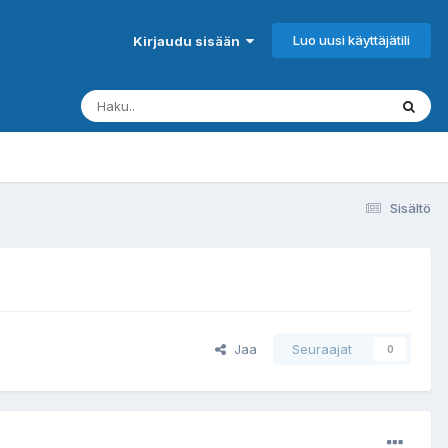
Luo uusi käyttäjätili
Kirjaudu sisään
Sisältö
Jaa
Seuraajat
0