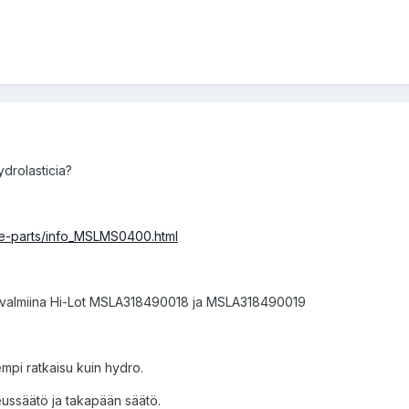
ydrolasticia?
re-parts/info_MSLMS0400.html
 on valmiina Hi-Lot MSLA318490018 ja MSLA318490019
mpi ratkaisu kuin hydro.
keussäätö ja takapään säätö.