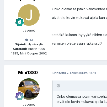
Onko olemassa jotain vaihtoehtoa no
eivät ole kovin mukavat ajella kun 
Jäsenet
tietääkö kukaan löytyykö niiden tila
43
vai miten olette asian ratkaissut?
Sijainti:
Jyväskylä
Autotalli:
Austin 1000
1985, Mini Cooper 2002
Mini1380
Kirjoitettu
7. Tammikuuta, 2011
Onko olemassa jotain vaihtoehtoa
eivät ole kovin mukavat ajella k
Jäsenet