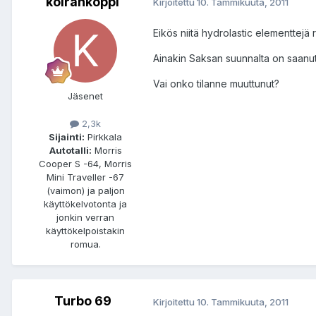
koirankoppi
Kirjoitettu
10. Tammikuuta, 2011
Eikös niitä hydrolastic elementtejä r
Ainakin Saksan suunnalta on saanut 
Vai onko tilanne muuttunut?
Jäsenet
2,3k
Sijainti:
Pirkkala
Autotalli:
Morris
Cooper S -64, Morris
Mini Traveller -67
(vaimon) ja paljon
käyttökelvotonta ja
jonkin verran
käyttökelpoistakin
romua.
Turbo 69
Kirjoitettu
10. Tammikuuta, 2011