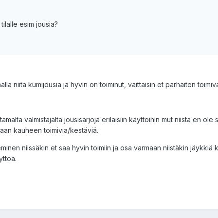
ilalle esim jousia?
llä niitä kumijousia ja hyvin on toiminut, väittäisin et parhaiten toimi
tamalta valmistajalta jousisarjoja erilaisiin käyttöihin mut niistä en
akaan kauheen toimivia/kestäviä.
minen niissäkin et saa hyvin toimiin ja osa varmaan niistäkin jäykkiä 
yttöä.