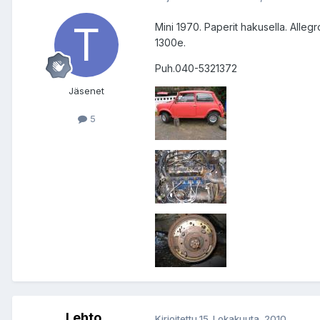
Mini 1970. Paperit hakusella. Alleg
1300e.
Puh.040-5321372
Jäsenet
5
Lehto
Kirjoitettu
15. Lokakuuta, 2010