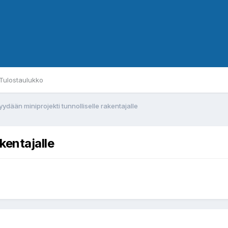
Tulostaulukko
ydään miniprojekti tunnolliselle rakentajalle
kentajalle