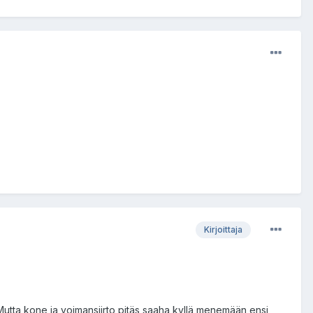
Kirjoittaja
 Mutta kone ja voimansiirto pitäs saaha kyllä menemään ensi