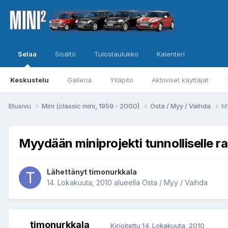
Selaa
Sisältö
Tulostaulukko
Kalenteri
Keskustelu
Galleria
Ylläpito
Aktiiviset käyttäjät
Etusivu
Mini (classic mini, 1959 - 2000)
Osta / Myy / Vaihda
My
Myydään miniprojekti tunnolliselle ra
Lähettänyt
timonurkkala
14. Lokakuuta, 2010
alueella
Osta / Myy / Vaihda
timonurkkala
Kirjoitettu
14. Lokakuuta, 2010