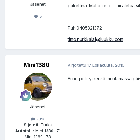
Jäsenet
pakettina. Mutta jos ei... nii aletaa s
5
Puh.0405321372
timo.nurkkala1@luukku.com
Mini1380
Kirjoitettu
17. Lokakuuta, 2010
Ei ne pelit yleensä muutamassa pä
Jäsenet
2,6k
Sijainti:
Turku
Autotalli:
Mini 1380 -71
Mini 1380 -78