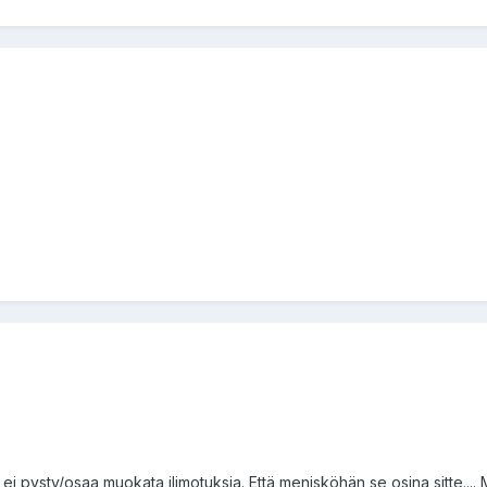
ei pysty/osaa muokata ilimotuksia. Että menisköhän se osina sitte....