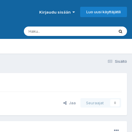
Luo uusi käyttäjätili
Kirjaudu sisään
Sisältö
Jaa
Seuraajat
0