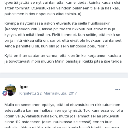
typerää jättää se nyt vaihtamatta, kun ei tiedä, kuinka kauan olsi
sitten toiminut. Etuvastuksen vaihdoin palaneen tilalle ja kas kas,
puhaltimen hidas nopeuskin alkoi toimia. =)
Kävinpä näyttämässä äskön etuvastusta siellä huollossakin
(Rantaperkiön katu), missä piti todeta rikkoutunut etuvastus ja
kysyin, että mikä tämä on. Eivät tienneet. Kun selitin, että mikä se
on ja mitä virkaa sillä on, sanoi, että eivät ole koskaan vaihtaneet.
Ainoa pahoittelu oli, kun olin jo selin lähdössä pois, "sori".
Kyllä on ihan saatanan varma, että kierrän ko. korjaamon kaukaa
ja toivottavasti moni muukin Minin omistaja! Kaikki pitää itse tehdä!
Igor
Kirjoitettu
22. Marraskuuta, 2017
Mulla on semmonen epäilys, että toi etuvastuksen rikkoutuminen
edesauttaa kannen halkeamien syntymistä. Toki kannessa voi olla
jotain valu-/valmistusvikaakin, mutta jos lämmöt seilaa jatkuvasti
sinne 112 asteeseen (esim. ruuhkassa seistessä) ennen kuin
puhallin lähtee päälle, niin ei se voi kovin hyvää tehdä... omassa