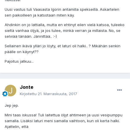
Uusi vastus tuli Vaasasta Igorin antamilla spekseillä. Askartelen
sen paikoilleen ja katsotaan miten käy.
Ahdinkin on jo lattialla, mutta en ehtinyt eilen vielä katsoa, tuleeko
sieltä vanhaa öljyä, ja jos tulee, minkä verran ja millaista. No, se
selviää tänään. Jännittää.. :-)
Sellainen ikävä ylläri jo löyty, et laturi oli halki.. ? Mikähän senkin
päälle on käynyt??
Pajoitus jatkuu...
Jonte
Kirjoitettu
21. Marraskuuta, 2017
Jep jep.
Mini taas iskussa! Tuli laitettua öljyt ahtimeen ja uusi vesipumppu
samalla. Lisäksi laturi meni samalla vaihtoon, kun oli kerta halki.
Ajattelin, että