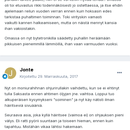
oli toi etuvastus rikki todennäköisesti jo ostettaessa, ja itse ehdin
ajelemaan reilun vuoden verran ennen kuin hoksasin edes
tarkistaa puhaltimen toiminnan. Toki virityskin vamasti
vaikutti kannen halkeamiseen, mutta on näistä mennyt kansia
ihan vakioistakin.
Omassa on nyt bytetronikilla säädetty puhallin heräämään
pikkuisen pienemmillä lämmöillä, ihan vaan varmuuden vuoksi.
Jonte
Kirjoitettu
29. Marraskuuta, 2017
Nyt on moniurahihnan ohjurirullakin vaihdettu, kun se ei ehtinyt
tulla Saksasta ennen ahtimen öljyjen jne. vaihtoa. Loppui tuo
alkuperäisen kysymykseni "soiminen" ja nyt käy nätisti ilman
häiritseviä sivuääniä.
Seuraava asia, joka kyllä häiritsee (vaimoa ei) on ohjauksen pieni
välys. Eli ratti pyörii suuntaan ja toiseen hieman, ennen kuin
tapahtuu. Mistähän vikaa lähtisi hakemaan.