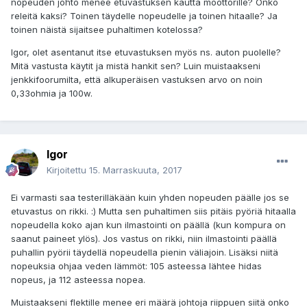
nopeuden johto menee etuvastuksen kautta moottorille? Onko
releitä kaksi? Toinen täydelle nopeudelle ja toinen hitaalle? Ja
toinen näistä sijaitsee puhaltimen kotelossa?
Igor, olet asentanut itse etuvastuksen myös ns. auton puolelle?
Mitä vastusta käytit ja mistä hankit sen? Luin muistaakseni
jenkkifoorumilta, että alkuperäisen vastuksen arvo on noin
0,33ohmia ja 100w.
Igor
Kirjoitettu
15. Marraskuuta, 2017
Ei varmasti saa testerilläkään kuin yhden nopeuden päälle jos se
etuvastus on rikki. :) Mutta sen puhaltimen siis pitäis pyöriä hitaalla
nopeudella koko ajan kun ilmastointi on päällä (kun kompura on
saanut paineet ylös). Jos vastus on rikki, niin ilmastointi päällä
puhallin pyörii täydellä nopeudella pienin väliajoin. Lisäksi niitä
nopeuksia ohjaa veden lämmöt: 105 asteessa lähtee hidas
nopeus, ja 112 asteessa nopea.
Muistaakseni flektille menee eri määrä johtoja riippuen siitä onko