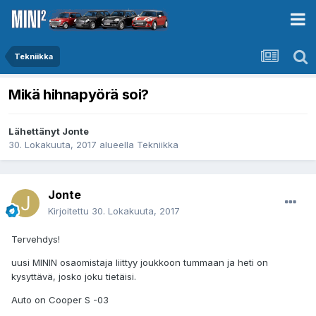
Tekniikka
Mikä hihnapyörä soi?
Lähettänyt
Jonte
30. Lokakuuta, 2017
alueella
Tekniikka
Jonte
Kirjoitettu
30. Lokakuuta, 2017
Tervehdys!
uusi MININ osaomistaja liittyy joukkoon tummaan ja heti on
kysyttävä, josko joku tietäisi.
Auto on Cooper S -03