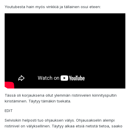
Youtubesta hain myös vinkkiä ja tällainen osui eteen:
Tässä oli korjauksena ollut ylemmän ristinivelen kiinnityspultin
kiristäminen. Täytyy tämäkin tsekata.
EDIT
Selvisikin helposti tuo ohjauksen välys. Ohjausakselin alempi
ristinivel on välyksellinen. Täytyy alkaa etsiä netistä tietoa, saako