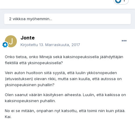
1
2 viikkoa myöhemmin...
Jonte
Kirjoitettu
13. Marraskuuta, 2017
Onko tietoa, onko Minejä sekä kaksinopeuksisella jäähdyttäjän
flektillä että yksinopeuksisella?
Vein auton huoltoon siitä syystä, että luulin ykkösnopeuden
(etuvastuksen) olevan rikki, mutta
sain kuulla, että autossa on
yksinopeuksinen puhallin?
Olen saanut väärän käsityksen aiheesta. Luulin, että kaikissa on
kaksinopeuksinen puhallin.
No ei se mitään,
onpahan nyt katsottu, että toimii niin kuin pitää.
Kai.