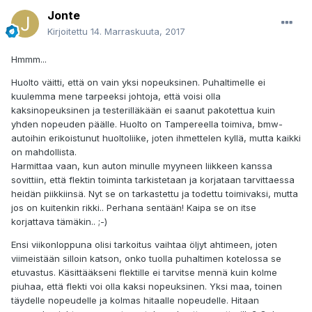
Jonte
Kirjoitettu
14. Marraskuuta, 2017
Hmmm...
Huolto väitti, että on vain yksi nopeuksinen. Puhaltimelle ei
kuulemma mene tarpeeksi johtoja, että voisi olla
kaksinopeuksinen ja testerilläkään ei saanut pakotettua kuin
yhden nopeuden päälle. Huolto on Tampereella toimiva, bmw-
autoihin erikoistunut huoltoliike, joten ihmettelen kyllä, mutta kaikki
on mahdollista.
Harmittaa vaan, kun auton minulle myyneen liikkeen kanssa
sovittiin, että flektin toiminta tarkistetaan ja korjataan tarvittaessa
heidän piikkiinsä. Nyt se on tarkastettu ja todettu toimivaksi, mutta
jos on kuitenkin rikki.. Perhana sentään! Kaipa se on itse
korjattava tämäkin.. ;-)
Ensi viikonloppuna olisi tarkoitus vaihtaa öljyt ahtimeen, joten
viimeistään silloin katson, onko tuolla puhaltimen kotelossa se
etuvastus. Käsittääkseni flektille ei tarvitse mennä kuin kolme
piuhaa, että flekti voi olla kaksi nopeuksinen. Yksi maa, toinen
täydelle nopeudelle ja kolmas hitaalle nopeudelle. Hitaan