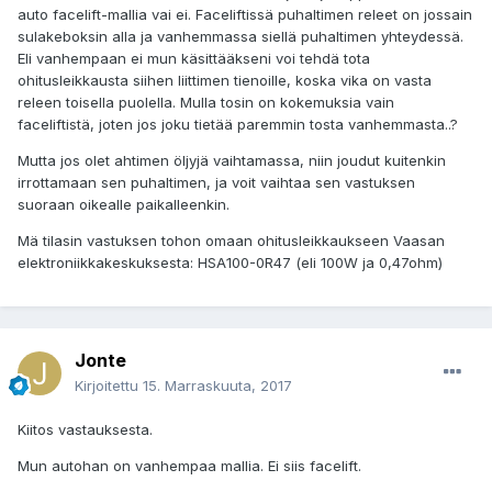
auto facelift-mallia vai ei. Faceliftissä puhaltimen releet on jossain
sulakeboksin alla ja vanhemmassa siellä puhaltimen yhteydessä.
Eli vanhempaan ei mun käsittääkseni voi tehdä tota
ohitusleikkausta siihen liittimen tienoille, koska vika on vasta
releen toisella puolella. Mulla tosin on kokemuksia vain
faceliftistä, joten jos joku tietää paremmin tosta vanhemmasta..?
Mutta jos olet ahtimen öljyjä vaihtamassa, niin joudut kuitenkin
irrottamaan sen puhaltimen, ja voit vaihtaa sen vastuksen
suoraan oikealle paikalleenkin.
Mä tilasin vastuksen tohon omaan ohitusleikkaukseen Vaasan
elektroniikkakeskuksesta: HSA100-0R47 (eli 100W ja 0,47ohm)
Jonte
Kirjoitettu
15. Marraskuuta, 2017
Kiitos vastauksesta.
Mun autohan on vanhempaa mallia. Ei siis facelift.