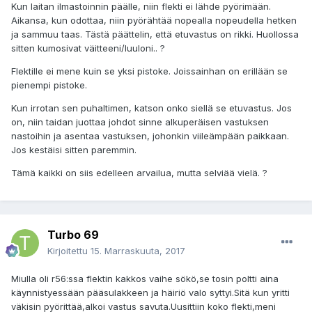
Kun laitan ilmastoinnin päälle, niin flekti ei lähde pyörimään.
Aikansa, kun odottaa, niin pyörähtää nopealla nopeudella hetken
ja sammuu taas. Tästä päättelin, että etuvastus on rikki. Huollossa
sitten kumosivat väitteeni/luuloni.. ?
Flektille ei mene kuin se yksi pistoke. Joissainhan on erillään se
pienempi pistoke.
Kun irrotan sen puhaltimen, katson onko siellä se etuvastus. Jos
on, niin taidan juottaa johdot sinne alkuperäisen vastuksen
nastoihin ja asentaa vastuksen, johonkin viileämpään paikkaan.
Jos kestäisi sitten paremmin.
Tämä kaikki on siis edelleen arvailua, mutta selviää vielä. ?
Turbo 69
Kirjoitettu
15. Marraskuuta, 2017
Miulla oli r56:ssa flektin kakkos vaihe sökö,se tosin poltti aina
käynnistyessään pääsulakkeen ja häiriö valo syttyi.Sitä kun yritti
väkisin pyörittää,alkoi vastus savuta.Uusittiin koko flekti,meni