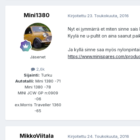
Mini1380
Kirjoitettu
23. Toukokuuta, 2016
Nyt ei jymmärrä et miten sinne sais 
Kyylä ne u-pultit on aina saanut pai
Ja kyllä sinne saa myös nylonpintaisia
https://www.minispares.com/produ
Jäsenet
2,6k
Sijainti:
Turku
Autotalli:
Mini 1380 -71
Mini 1380 -78
MINI JCW GP n:0909
-06
ex.Morris Traveller 1360
-65
MikkoViitala
Kirjoitettu
24. Toukokuuta, 2016