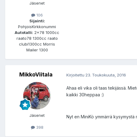
Jäsenet
106
Sijainti:
PohjoisKirkkonummi
Autotalli:
2x78 1000cc
raato78 1300cc raato
clubi1300cc Morris
Mailer 1300
MikkoViitala
Kirjoitettu
23. Toukokuuta, 2016
Ahaa eli vika oli taas tekijässä. Mi
kaikki 30heppaa :)
Jäsenet
Nyt en MiniKö ymmärrä kysymystä mut
398