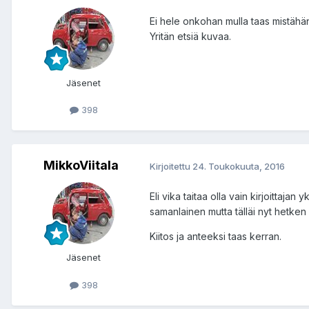
Ei hele onkohan mulla taas mistähän
Yritän etsiä kuvaa.
Jäsenet
398
MikkoViitala
Kirjoitettu
24. Toukokuuta, 2016
Eli vika taitaa olla vain kirjoittaja
samanlainen mutta tälläi nyt hetken 
Kiitos ja anteeksi taas kerran.
Jäsenet
398