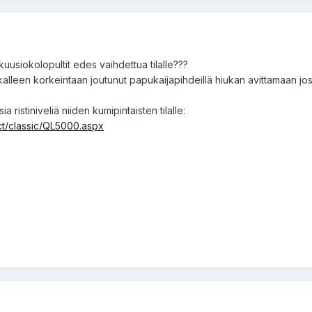
kuusiokolopultit edes vaihdettua tilalle???
kalleen korkeintaan joutunut papukaijapihdeillä hiukan avittamaan jos 
 ristiniveliä niiden kumipintaisten tilalle:
ct/classic/QL5000.aspx