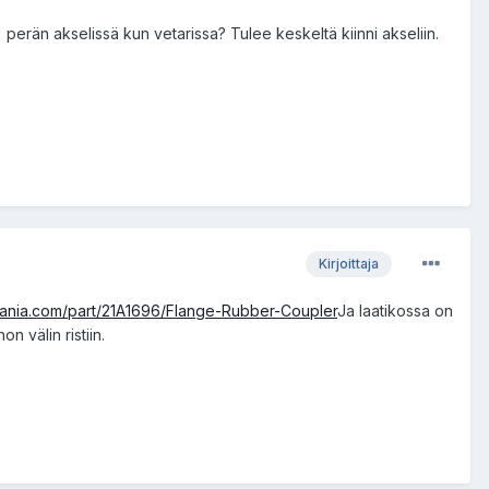
perän akselissä kun vetarissa? Tulee keskeltä kiinni akseliin.
Kirjoittaja
mania.com/part/21A1696/Flange-Rubber-Coupler
Ja laatikossa on
n välin ristiin.