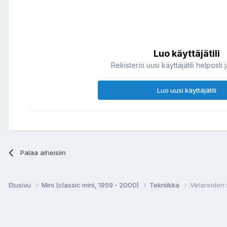
Luo käyttäjätili
Rekisteröi uusi käyttäjätili helposti 
Luo uusi käyttäjätili
Palaa aiheisiin
Etusivu
Mini (classic mini, 1959 - 2000)
Tekniikka
Vetareiden 