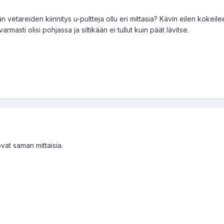
n vetareiden kiinnitys u-pultteja ollu eri mittasia? Kävin eilen kokeilee
armasti olisi pohjassa ja siltikään ei tullut kuin päät lävitse.
ovat saman mittaisia.