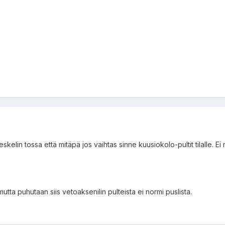
eteskelin tossa että mitäpä jos vaihtas sinne kuusiokolo-pultit tilalle.
ta puhutaan siis vetoaksenilin pulteista ei normi puslista.