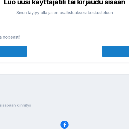
Luo uusi käyttäjätili tai kirjaudu sisään
Sinun täytyy olla jäsen osallistuaksesi keskusteluun
ja nopeasti!
sisäpään kiinnitys