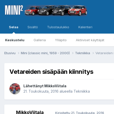
Selaa
Sisältö
Tulostaulukko
Kalenteri
Keskustelu
Galleria
Ylläpito
Aktiiviset käyttäjät
Etusivu
Mini (classic mini, 1959 - 2000)
Tekniikka
Vetareiden 
Vetareiden sisäpään kiinnitys
Lähettänyt
MikkoViitala
21. Toukokuuta, 2016
alueella
Tekniikka
MikkoViitala
Kirjoitettu
21. Toukokuuta, 2016