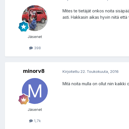
Mites te tietäjät onkos noita sisäpää
asti. Hakkasin aikas hyvin niitä että v
Jäsenet
398
minorv8
Kirjoitettu
22. Toukokuuta, 2016
Mitä noita mulla on ollut niin kaikki 
Jäsenet
1,7k