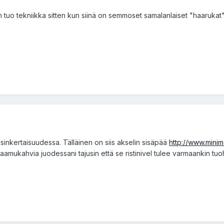
 tuo tekniikka sitten kun siinä on semmoset samalanlaiset "haarukat" 
n yksinkertaisuudessa. Tälläinen on siis akselin sisäpää
http://www.mini
aamukahvia juodessani tajusin että se ristinivel tulee varmaankin tuoho