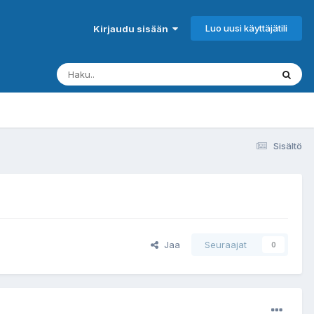
Luo uusi käyttäjätili
Kirjaudu sisään
Sisältö
Jaa
Seuraajat
0