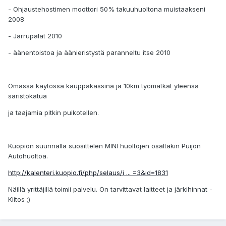
- Ohjaustehostimen moottori 50% takuuhuoltona muistaakseni
2008
- Jarrupalat 2010
- äänentoistoa ja äänieristystä paranneltu itse 2010
Omassa käytössä kauppakassina ja 10km työmatkat yleensä
saristokatua
ja taajamia pitkin puikotellen.
Kuopion suunnalla suosittelen MINI huoltojen osaltakin Puijon
Autohuoltoa.
http://kalenteri.kuopio.fi/php/selaus/i ... =3&id=1831
Näillä yrittäjillä toimii palvelu. On tarvittavat laitteet ja järkihinnat -
Kiitos ;)