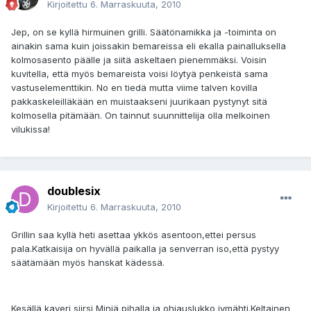
Kirjoitettu
6. Marraskuuta, 2010
Jep, on se kyllä hirmuinen grilli. Säätönamikka ja -toiminta on
ainakin sama kuin joissakin bemareissa eli ekalla painalluksella
kolmosasento päälle ja siitä askeltaen pienemmäksi. Voisin
kuvitella, että myös bemareista voisi löytyä penkeistä sama
vastuselementtikin. No en tiedä mutta viime talven kovilla
pakkaskeleilläkään en muistaakseni juurikaan pystynyt sitä
kolmosella pitämään. On tainnut suunnittelija olla melkoinen
vilukissa!
doublesix
Kirjoitettu
6. Marraskuuta, 2010
Grillin saa kyllä heti asettaa ykkös asentoon,ettei persus
pala.Katkaisija on hyvällä paikalla ja senverran iso,että pystyy
säätämään myös hanskat kädessä.
Kesällä kaveri siirsi Miniä pihalla ja ohjauslukko jymähti.Keltainen