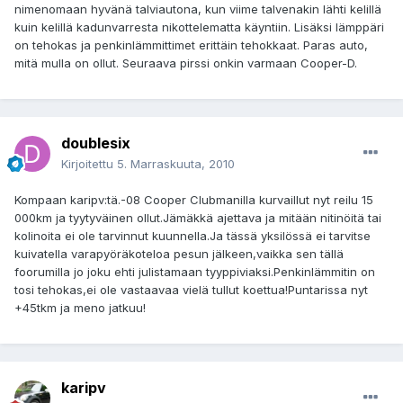
nimenomaan hyvänä talviautona, kun viime talvenakin lähti kelillä
kuin kelillä kadunvarresta nikottelematta käyntiin. Lisäksi lämppäri
on tehokas ja penkinlämmittimet erittäin tehokkaat. Paras auto,
mitä mulla on ollut. Seuraava pirssi onkin varmaan Cooper-D.
doublesix
Kirjoitettu
5. Marraskuuta, 2010
Kompaan karipv:tä.-08 Cooper Clubmanilla kurvaillut nyt reilu 15
000km ja tyytyväinen ollut.Jämäkkä ajettava ja mitään nitinöitä tai
kolinoita ei ole tarvinnut kuunnella.Ja tässä yksilössä ei tarvitse
kuivatella varapyöräkoteloa pesun jälkeen,vaikka sen tällä
foorumilla jo joku ehti julistamaan tyyppiviaksi.Penkinlämmitin on
tosi tehokas,ei ole vastaavaa vielä tullut koettua!Puntarissa nyt
+45tkm ja meno jatkuu!
karipv