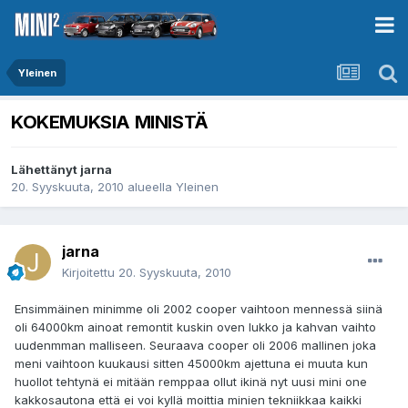
Yleinen
KOKEMUKSIA MINISTÄ
Lähettänyt
jarna
20. Syyskuuta, 2010
alueella
Yleinen
jarna
Kirjoitettu
20. Syyskuuta, 2010
Ensimmäinen minimme oli 2002 cooper vaihtoon mennessä siinä
oli 64000km ainoat remontit kuskin oven lukko ja kahvan vaihto
uudenmman malliseen. Seuraava cooper oli 2006 mallinen joka
meni vaihtoon kuukausi sitten 45000km ajettuna ei muuta kun
huollot tehtynä ei mitään remppaa ollut ikinä nyt uusi mini one
kakkosautona että ei voi kyllä moittia minien tekniikkaa kaikki