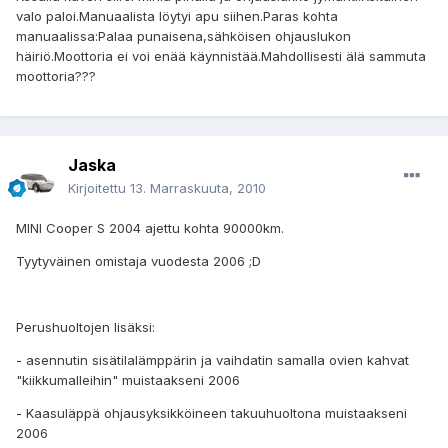
valo paloi.Manuaalista löytyi apu siihen.Paras kohta
manuaalissa:Palaa punaisena,sähköisen ohjauslukon
häiriö.Moottoria ei voi enää käynnistää.Mahdollisesti älä sammuta
moottoria???
Jaska
Kirjoitettu
13. Marraskuuta, 2010
MINI Cooper S 2004 ajettu kohta 90000km.
Tyytyväinen omistaja vuodesta 2006 ;D
Perushuoltojen lisäksi:
- asennutin sisätilalämppärin ja vaihdatin samalla ovien kahvat
"kiikkumalleihin" muistaakseni 2006
- Kaasuläppä ohjausyksikköineen takuuhuoltona muistaakseni
2006