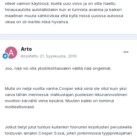
olleet vaimon käytössä. itsellä uusi volvo ja on sitte haettu
hinausautolla autotallistakin kun ei tunnista avaimia ja kaiken
maailman muuta sähkövikaa että kyllä niissä uusissa autoissa
vikaa on oli merkki mikä hyvänsä.
Arto
Kirjoitettu
21. Syyskuuta, 2010
Joo, nää voi olla yksilökohtaisiakin välillä nää ongelmat.
Mulla on neljä vuotta vanha Cooper eikä siinä ole ollut kuin yksi
vaiva tähän mennessä: matkustajan puoleisen ikkunannostimen
moottori kärvähti viime kesänä. Muuten kaikki on toiminut
moitteettomasti.
Jotkut tietyt jutut tuntuis kuitenkin foorumin kirjoitusten perusteella
toistuvan ainakin Cooper S:ssä, joten jonkinmoisia tyyppivikojahan