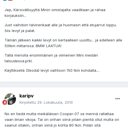
Jep, Kärsivällisyyttä Minin omistajalta vaaditaan ja rahaa
korjauksiin...
Just vaihdoin talvirenkaat alle ja huomasin että etujarrut loppu.
Siis levyt ja palat.
Tämän jälkeen kaikki levyt on kertaalleen uusittu... ja edelleen alle
50tkm mittarissa. BMW LAATUA!
Tällä menolla ensimmäinen ja viimeinen Mini meidän
taloudessa.prkl.
Käyttiksellä (Skoda) levyt vaihtoon 150 tkm kohdalla....
karipv
Kirjoitettu
29. Lokakuuta, 2010
No en tiedä mutta meikäläisen Cooper-07 se mennä rallattaa
vaan ilman vikoja. Tai on onhan siinä jotain pientä ollut mutta on
saanut ollakin, onhan siinä jo kohta 80 tkm. Pidän sitä