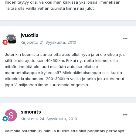
niiden täytyy olla, vaikkei ihan kaikissa yksilöissä ilmenekään.
Taitaa olla välillä vähän tuurista kiinni nää jutut...
jvuotila
Kirjoitettu
21. Syyskuuta, 2010
Jotenkin koomista sanoa että auto ollut hyvä ja ei ole vikoja jos
sillä ei ole ajettu kuin 40-60tkm. Ei kai nyt noilla kilometreilla
mitään ihmeitä ole juuri missään autossa ellei ole
maanantaikappale kyseessä? Mielenkiintoisempaa olisi kuulla
alkaako krakaamaan 200-300tkm välillä ja onko joku sahannut
jopa ½ miljoonaa ilman suurempia ongelmia.
simonits
Kirjoitettu
24. Syyskuuta, 2010
vaimolle ostettiin 02 mini ja luultiin että sillä pärjättäis perheajot