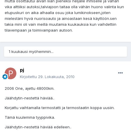
mutta osoittautui aivan liian pieneksi neljälle ihmiselle ja vähän
vika alttiiksi autoksi,talviajoon taitaa olla vähän huono valinta kun
etupuskuri on aika alhaalla osuu joka lumikinokseen,joten
mielestäni hyvä nuorisoauto ja ainoastaan kesä käyttöön.sen
takia mini oli vain meillä muutamia kuukauksia kun vaihdettiin
tilavempaan ja toimivampaan autoon.
1 kuukausi myöhemmin...
pj
Kirjoitettu
29. Lokakuuta, 2010
2006 One, ajettu 48000km.
Jäähdytin-nestettä häviää..
Korjattu vaihtamalla termostatti ja termostaatin koppa uusiin.
Tämä kuulemma tyyppivika.
Jäähdytin-nestettä häviää edelleen..