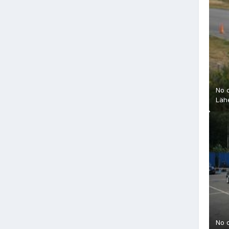
No 
Läh
No 