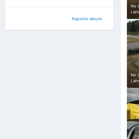
No 
Läh
Raportoi albumi
No 
Läh