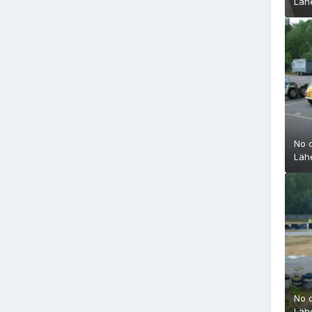
Läh
No 
Läh
No 
Läh