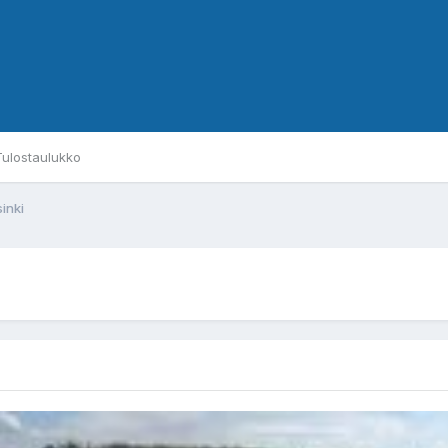
Tulostaulukko
inki