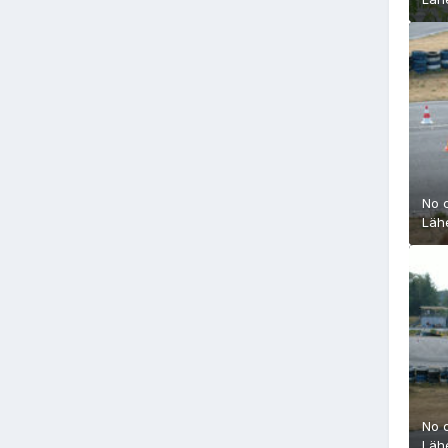
No 
Läh
No 
Läh