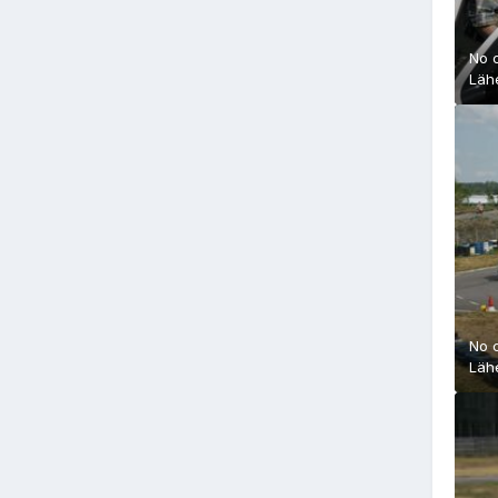
No 
Läh
No 
Läh