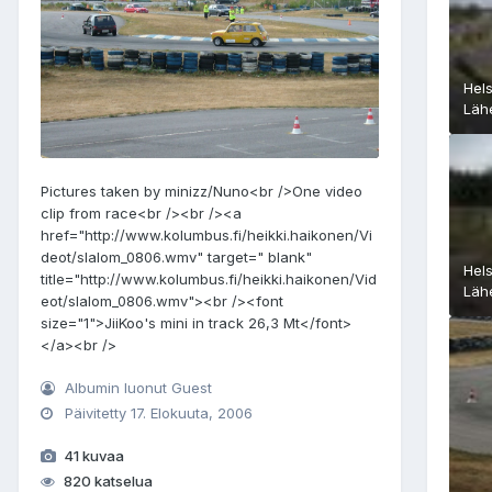
Hels
Läh
Pictures taken by minizz/Nuno<br />One video
clip from race<br /><br /><a
href="http://www.kolumbus.fi/heikki.haikonen/Vi
deot/slalom_0806.wmv" target=" blank"
Hels
title="http://www.kolumbus.fi/heikki.haikonen/Vid
Läh
eot/slalom_0806.wmv"><br /><font
size="1">JiiKoo's mini in track 26,3 Mt</font>
</a><br />
Albumin luonut Guest
Päivitetty
17. Elokuuta, 2006
41 kuvaa
820 katselua