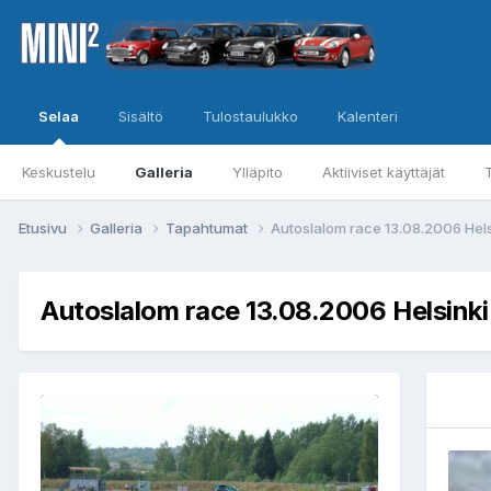
Selaa
Sisältö
Tulostaulukko
Kalenteri
Keskustelu
Galleria
Ylläpito
Aktiiviset käyttäjät
Etusivu
Galleria
Tapahtumat
Autoslalom race 13.08.2006 Hels
Autoslalom race 13.08.2006 Helsinki