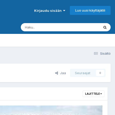
Luo uusi käyttäjätili
Kirjaudu sisään
Sisältö
Jaa
Seuraajat
0
LAJITTELE