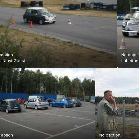
caption
No capti
ettänyt Guest
Lähettän
caption
No caption