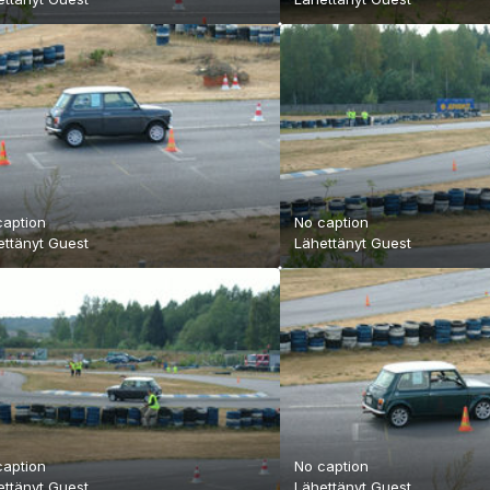
caption
No caption
ettänyt Guest
Lähettänyt Guest
caption
No caption
ettänyt Guest
Lähettänyt Guest