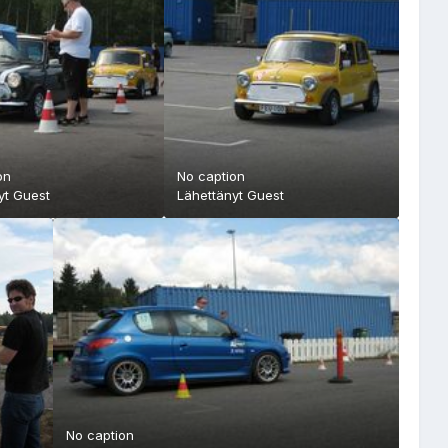
on
No caption
yt Guest
Lähettänyt Guest
No caption