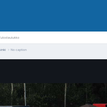
Tulostaulukko
sinki
No caption