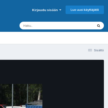
Luo uusi käyttäjätili
Kirjaudu sisään
Sisältö