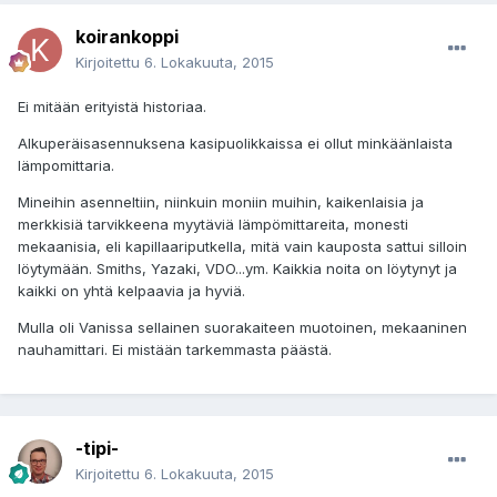
koirankoppi
Kirjoitettu
6. Lokakuuta, 2015
Ei mitään erityistä historiaa.
Alkuperäisasennuksena kasipuolikkaissa ei ollut minkäänlaista
lämpomittaria.
Mineihin asenneltiin, niinkuin moniin muihin, kaikenlaisia ja
merkkisiä tarvikkeena myytäviä lämpömittareita, monesti
mekaanisia, eli kapillaariputkella, mitä vain kauposta sattui silloin
löytymään. Smiths, Yazaki, VDO...ym. Kaikkia noita on löytynyt ja
kaikki on yhtä kelpaavia ja hyviä.
Mulla oli Vanissa sellainen suorakaiteen muotoinen, mekaaninen
nauhamittari. Ei mistään tarkemmasta päästä.
-tipi-
Kirjoitettu
6. Lokakuuta, 2015