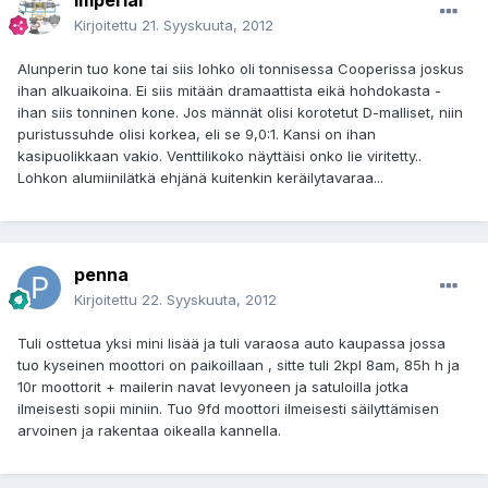
imperial
Kirjoitettu
21. Syyskuuta, 2012
Alunperin tuo kone tai siis lohko oli tonnisessa Cooperissa joskus
ihan alkuaikoina. Ei siis mitään dramaattista eikä hohdokasta -
ihan siis tonninen kone. Jos männät olisi korotetut D-malliset, niin
puristussuhde olisi korkea, eli se 9,0:1. Kansi on ihan
kasipuolikkaan vakio. Venttilikoko näyttäisi onko lie viritetty..
Lohkon alumiinilätkä ehjänä kuitenkin keräilytavaraa...
penna
Kirjoitettu
22. Syyskuuta, 2012
Tuli osttetua yksi mini lisää ja tuli varaosa auto kaupassa jossa
tuo kyseinen moottori on paikoillaan , sitte tuli 2kpl 8am, 85h h ja
10r moottorit + mailerin navat levyoneen ja satuloilla jotka
ilmeisesti sopii miniin. Tuo 9fd moottori ilmeisesti säilyttämisen
arvoinen ja rakentaa oikealla kannella.