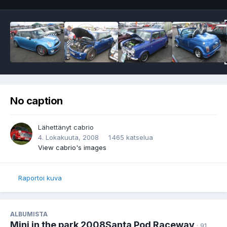
No caption
Lähettänyt
cabrio
4. Lokakuuta, 2008
1 465 katselua
View cabrio's images
Raportoi kuva
ALBUMISTA
Mini in the park 2008Santa Pod Raceway
· 91