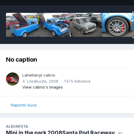
No caption
Lähettänyt
cabrio
4. Lokakuuta, 2008
1 475 katselua
View cabrio's images
Raportoi kuva
ALBUMISTA
Mini in the park 2008Santa Pod Raceway
· 91