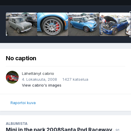
No caption
Lähettänyt
cabrio
4. Lokakuuta, 2008
1 427 katselua
View cabrio's images
Raportoi kuva
ALBUMISTA
Mini in the park 2008Santa Pod Raceway
· 91