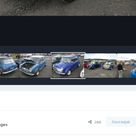
Jaa
Seuraajat
ages