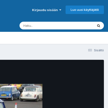
Luo uusi käyttäjätili
Kirjaudu sisään
Sisältö