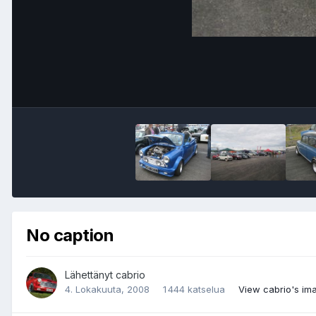
No caption
Lähettänyt
cabrio
4. Lokakuuta, 2008
1 444 katselua
View cabrio's im