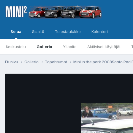
Selaa
Sisältö
Tulostaulukko
Kalenteri
Keskustelu
Galleria
Ylläpito
Aktiiviset käyttäjät
Etusivu
Galleria
Tapahtumat
Mini in the park 2008Santa Po