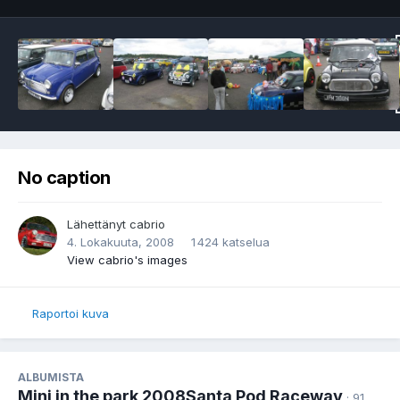
No caption
Lähettänyt
cabrio
4. Lokakuuta, 2008
1 424 katselua
View cabrio's images
Raportoi kuva
ALBUMISTA
Mini in the park 2008Santa Pod Raceway
· 91