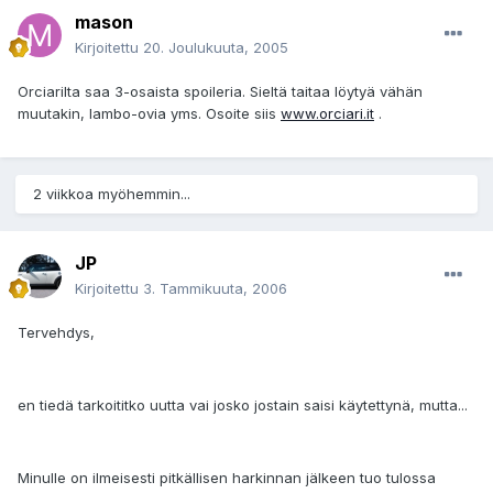
mason
Kirjoitettu
20. Joulukuuta, 2005
Orciarilta saa 3-osaista spoileria. Sieltä taitaa löytyä vähän
muutakin, lambo-ovia yms. Osoite siis
www.orciari.it
.
2 viikkoa myöhemmin...
JP
Kirjoitettu
3. Tammikuuta, 2006
Tervehdys,
en tiedä tarkoititko uutta vai josko jostain saisi käytettynä, mutta...
Minulle on ilmeisesti pitkällisen harkinnan jälkeen tuo tulossa