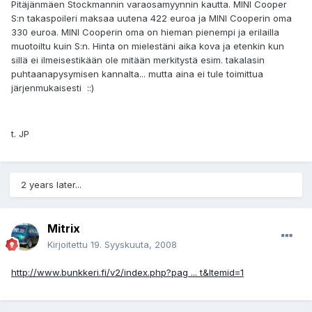
Pitäjänmäen Stockmannin varaosamyynnin kautta. MINI Cooper
S:n takaspoileri maksaa uutena 422 euroa ja MINI Cooperin oma
330 euroa. MINI Cooperin oma on hieman pienempi ja erilailla
muotoiltu kuin S:n. Hinta on mielestäni aika kova ja etenkin kun
sillä ei ilmeisestikään ole mitään merkitystä esim. takalasin
puhtaanapysymisen kannalta... mutta aina ei tule toimittua
järjenmukaisesti ::)
t. JP
2 years later...
Mitrix
Kirjoitettu
19. Syyskuuta, 2008
http://www.bunkkeri.fi/v2/index.php?pag ... t&Itemid=1