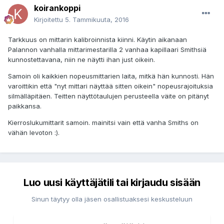
koirankoppi
Kirjoitettu
5. Tammikuuta, 2016
Tarkkuus on mittarin kalibroinnista kiinni. Käytin aikanaan
Palannon vanhalla mittarimestarilla 2 vanhaa kapillaari Smithsiä
kunnostettavana, niin ne näytti ihan just oikein.
Samoin oli kaikkien nopeusmittarien laita, mitkä hän kunnosti. Hän
varoittikin että "nyt mittari näyttää sitten oikein" nopeusrajoituksia
silmälläpitäen. Teitten näyttötaulujen perusteella väite on pitänyt
paikkansa.
Kierroslukumittarit samoin. mainitsi vain että vanha Smiths on
vähän levoton :).
Luo uusi käyttäjätili tai kirjaudu sisään
Sinun täytyy olla jäsen osallistuaksesi keskusteluun