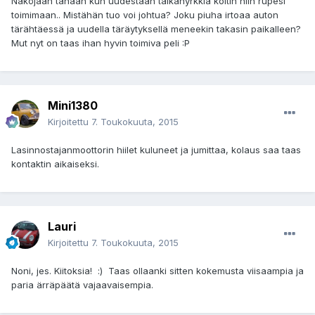
Näköjään tänään kun uudestaan taikanyrkkiä koitin niin rupesi
toimimaan.. Mistähän tuo voi johtua? Joku piuha irtoaa auton
tärähtäessä ja uudella täräytyksellä meneekin takasin paikalleen?
Mut nyt on taas ihan hyvin toimiva peli :P
Mini1380
Kirjoitettu
7. Toukokuuta, 2015
Lasinnostajanmoottorin hiilet kuluneet ja jumittaa, kolaus saa taas
kontaktin aikaiseksi.
Lauri
Kirjoitettu
7. Toukokuuta, 2015
Noni, jes. Kiitoksia! :) Taas ollaanki sitten kokemusta viisaampia ja
paria ärräpäätä vajaavaisempia.