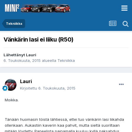
Tekniikka
Vänkärin lasi ei liiku (R50)
Lähettänyt
Lauri
6. Toukokuuta, 2015
alueella
Tekniikka
Lauri
Kirjoitettu
6. Toukokuuta, 2015
Moikka.
Tänään huomasin töistä lähtiessä, ettei tuo vänkärin lasi liikahda
ollenkaan. Aukastiin kaverin kaa pahvit, mutta sieltä suoriltaan
mitään löydetty. Paneelista painamalla kuuluu kyllä naksahdus