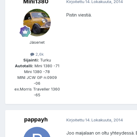
Mini1380
Kirjoitettu
14. Lokakuuta, 2014
Pistin viestiä.
Jäsenet
2,6k
Sijainti:
Turku
Autotalli:
Mini 1380 -71
Mini 1380 -78
MINI JCW GP n:0909
-06
ex.Morris Traveller 1360
-65
pappayh
Kirjoitettu
14. Lokakuuta, 2014
Joo maijalaan on oltu yhteydessä. E