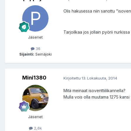
Olis hakusessa niin sanottu "isoventt
Tarjoilkaa jos jollain pyörii nurkissa
Jäsenet
36
Sijainti:
Seinäjoki
Mini1380
Kirjoitettu
13. Lokakuuta, 2014
Mitä meinaat isoventtiilikannella?
Mulla vois olla muutama 1275 kansi 
Jäsenet
2,6k