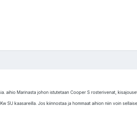
sia. aihio Marinasta johon istutetaan Cooper S rosterivenat, kisajouset 
 Kw SU kaasareilla. Jos kiinnostaa ja hommaat aihion niin voin sellaise