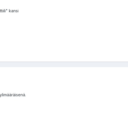
iili" kansi
ylimääräisenä.