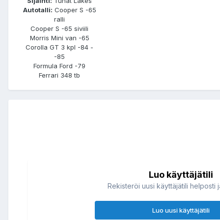
Sijainti:
Tuhat Lakes
Autotalli:
Cooper S -65
ralli
Cooper S -65 siviili
Morris Mini van -65
Corolla GT 3 kpl -84 -
-85
Formula Ford -79
Ferrari 348 tb
Luo käyttäjätili
Rekisteröi uusi käyttäjätili helposti 
Luo uusi käyttäjätili