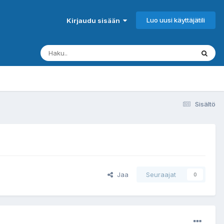
Luo uusi käyttäjätili
Kirjaudu sisään
Sisältö
Jaa
Seuraajat
0