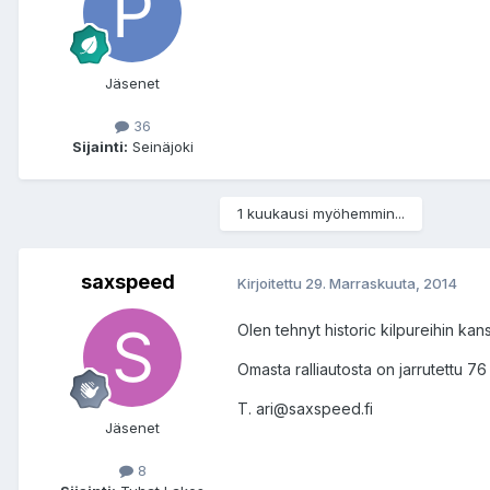
Jäsenet
36
Sijainti:
Seinäjoki
1 kuukausi myöhemmin...
saxspeed
Kirjoitettu
29. Marraskuuta, 2014
Olen tehnyt historic kilpureihin kan
Omasta ralliautosta on jarrutettu 76
T. ari@saxspeed.fi
Jäsenet
8