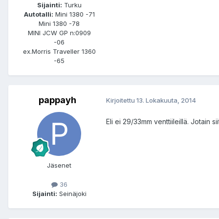
Sijainti:
Turku
Autotalli:
Mini 1380 -71
Mini 1380 -78
MINI JCW GP n:0909
-06
ex.Morris Traveller 1360
-65
pappayh
Kirjoitettu
13. Lokakuuta, 2014
Eli ei 29/33mm venttiileillä. Jotain s
Jäsenet
36
Sijainti:
Seinäjoki