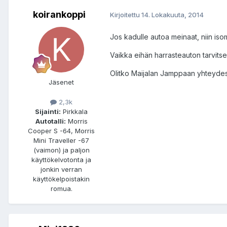
koirankoppi
Kirjoitettu
14. Lokakuuta, 2014
Jos kadulle autoa meinaat, niin isom
Vaikka eihän harrasteauton tarvitse
Olitko Maijalan Jamppaan yhteyde
Jäsenet
2,3k
Sijainti:
Pirkkala
Autotalli:
Morris
Cooper S -64, Morris
Mini Traveller -67
(vaimon) ja paljon
käyttökelvotonta ja
jonkin verran
käyttökelpoistakin
romua.