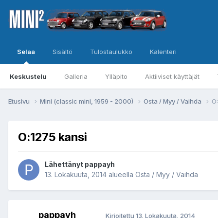
Selaa
Sisältö
Tulostaulukko
Kalenteri
Keskustelu
Galleria
Ylläpito
Aktiiviset käyttäjät
Etusivu
Mini (classic mini, 1959 - 2000)
Osta / Myy / Vaihda
O:
O:1275 kansi
Lähettänyt
pappayh
13. Lokakuuta, 2014
alueella
Osta / Myy / Vaihda
pappayh
Kirjoitettu
13. Lokakuuta, 2014