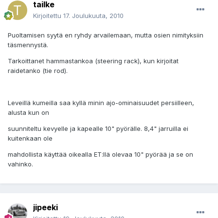
tailke
Kirjoitettu
17. Joulukuuta, 2010
Puoltamisen syytä en ryhdy arvailemaan, mutta osien nimityksiin
täsmennystä.
Tarkoittanet hammastankoa (steering rack), kun kirjoitat
raidetanko (tie rod).
Leveillä kumeilla saa kyllä minin ajo-ominaisuudet persiilleen,
alusta kun on
suunniteltu kevyelle ja kapealle 10" pyörälle. 8,4" jarruilla ei
kuitenkaan ole
mahdollista käyttää oikealla ET:llä olevaa 10" pyörää ja se on
vahinko.
jipeeki