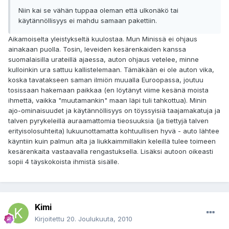
Niin kai se vähän tuppaa oleman että ulkonäkö tai
käytännöllisyys ei mahdu samaan pakettiin.
Aikamoiselta yleistykseltä kuulostaa. Mun Minissä ei ohjaus
ainakaan puolla. Tosin, leveiden kesärenkaiden kanssa
suomalaisilla urateillä ajaessa, auton ohjaus vetelee, minne
kulloinkin ura sattuu kallistelemaan. Tämäkään ei ole auton vika,
koska tavatakseen saman ilmiön muualla Euroopassa, joutuu
tosissaan hakemaan paikkaa (en löytänyt viime kesänä moista
ihmettä, vaikka "muutamankin" maan läpi tuli tahkottua). Minin
ajo-ominaisuudet ja käytännöllisyys on töyssyisiä taajamakatuja ja
talven pyrykeleillä auraamattomia tieosuuksia (ja tiettyjä talven
erityisolosuhteita) lukuunottamatta kohtuullisen hyvä - auto lähtee
käyntiin kuin palmun alta ja liukkaimmillakin keleillä tulee toimeen
kesärenkaita vastaavalla rengastuksella. Lisäksi autoon oikeasti
sopii 4 täyskokoista ihmistä sisälle.
Kimi
Kirjoitettu
20. Joulukuuta, 2010