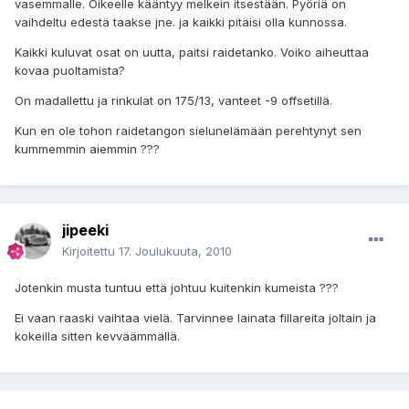
vasemmalle. Oikeelle kääntyy melkein itsestään. Pyöriä on
vaihdeltu edestä taakse jne. ja kaikki pitäisi olla kunnossa.
Kaikki kuluvat osat on uutta, paitsi raidetanko. Voiko aiheuttaa
kovaa puoltamista?
On madallettu ja rinkulat on 175/13, vanteet -9 offsetillä.
Kun en ole tohon raidetangon sielunelämään perehtynyt sen
kummemmin aiemmin ???
jipeeki
Kirjoitettu
17. Joulukuuta, 2010
Jotenkin musta tuntuu että johtuu kuitenkin kumeista ???
Ei vaan raaski vaihtaa vielä. Tarvinnee lainata fillareita joltain ja
kokeilla sitten kevväämmällä.