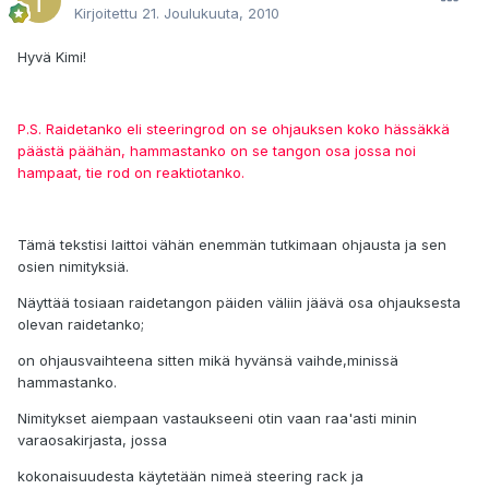
Kirjoitettu
21. Joulukuuta, 2010
Hyvä Kimi!
P.S. Raidetanko eli steeringrod on se ohjauksen koko hässäkkä
päästä päähän, hammastanko on se tangon osa jossa noi
hampaat, tie rod on reaktiotanko.
Tämä tekstisi laittoi vähän enemmän tutkimaan ohjausta ja sen
osien nimityksiä.
Näyttää tosiaan raidetangon päiden väliin jäävä osa ohjauksesta
olevan raidetanko;
on ohjausvaihteena sitten mikä hyvänsä vaihde,minissä
hammastanko.
Nimitykset aiempaan vastaukseeni otin vaan raa'asti minin
varaosakirjasta, jossa
kokonaisuudesta käytetään nimeä steering rack ja