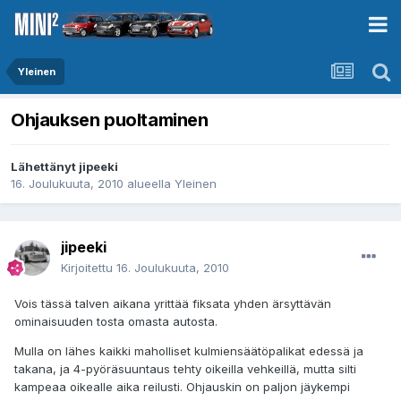
Yleinen
Ohjauksen puoltaminen
Lähettänyt
jipeeki
16. Joulukuuta, 2010
alueella
Yleinen
jipeeki
Kirjoitettu
16. Joulukuuta, 2010
Vois tässä talven aikana yrittää fiksata yhden ärsyttävän
ominaisuuden tosta omasta autosta.
Mulla on lähes kaikki maholliset kulmiensäätöpalikat edessä ja
takana, ja 4-pyöräsuuntaus tehty oikeilla vehkeillä, mutta silti
kampeaa oikealle aika reilusti. Ohjauskin on paljon jäykempi