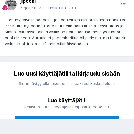
jipeeki
Kirjoitettu
28. Huhtikuuta, 2011
Ei ehtiny talvella säädellä, ja koeajelukin olis ollu vähän hankalaa
??? mutta nyt parina iltana muuttelin noita kulmia eessuntaas ja
Kimi oli oikeassa, akselivälillä on näköjään iso merkitys tuohon
puoltamiseen. Auraukset ja camberitkin oli pielessä, mutta suurin
vaikutus oli tuolla etufillarin pitkittäissäädöllä.
Luo uusi käyttäjätili tai kirjaudu sisään
Sinun täytyy olla jäsen osallistuaksesi keskusteluun
Luo käyttäjätili
Rekisteröi uusi käyttäjätili helposti ja nopeasti!
Luo uusi käyttäjätili