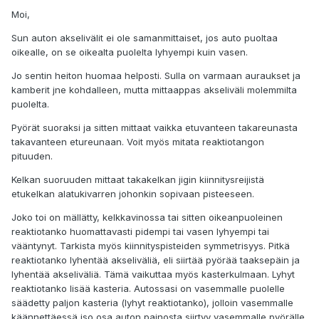
Moi,
Sun auton akselivälit ei ole samanmittaiset, jos auto puoltaa
oikealle, on se oikealta puolelta lyhyempi kuin vasen.
Jo sentin heiton huomaa helposti. Sulla on varmaan auraukset ja
kamberit jne kohdalleen, mutta mittaappas akseliväli molemmilta
puolelta.
Pyörät suoraksi ja sitten mittaat vaikka etuvanteen takareunasta
takavanteen etureunaan. Voit myös mitata reaktiotangon
pituuden.
Kelkan suoruuden mittaat takakelkan jigin kiinnitysreijistä
etukelkan alatukivarren johonkin sopivaan pisteeseen.
Joko toi on mällätty, kelkkavinossa tai sitten oikeanpuoleinen
reaktiotanko huomattavasti pidempi tai vasen lyhyempi tai
vääntynyt. Tarkista myös kiinnityspisteiden symmetrisyys. Pitkä
reaktiotanko lyhentää akseliväliä, eli siirtää pyörää taaksepäin ja
lyhentää akseliväliä. Tämä vaikuttaa myös kasterkulmaan. Lyhyt
reaktiotanko lisää kasteria. Autossasi on vasemmalle puolelle
säädetty paljon kasteria (lyhyt reaktiotanko), jolloin vasemmalle
käännettäessä iso osa auton painosta siirtyy vasemmalle pyörälle