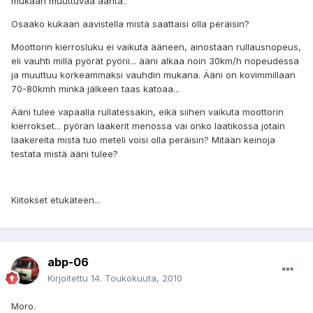
mukaan muuttuvaa ääntä..
Osaako kukaan aavistella mistä saattaisi olla peräisin?
Moottorin kierrosluku ei vaikuta ääneen, ainostaan rullausnopeus,
eli vauhti millä pyörät pyörii... ääni alkaa noin 30km/h nopeudessa
ja muuttuu korkeammaksi vauhdin mukana. Ääni on kovimmillaan
70-80kmh minkä jälkeen taas katoaa...
Ääni tulee vapaalla rullatessakin, eikä siihen vaikuta moottorin
kierrokset... pyörän laakerit menossa vai onko laatikossa jotain
laakereita mistä tuo meteli voisi olla peräisin? Mitään keinoja
testata mistä ääni tulee?
Kiitokset etukäteen...
abp-06
Kirjoitettu
14. Toukokuuta, 2010
Moro.