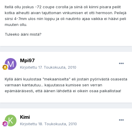
Itellä ollu joskus -72 coupe corolla ja siinä oli kiinni pisara peilit
kotka aiheutti aivan tajuttoman vinkumisen et otti hermoon. Peilejä
siirsi 4-7mm ulos niin loppu ja oli nautinto ajaa vaikka ei häävi peli
muuten ollu.
Tuleeko ääni mistä?
Mpi97
Kirjoitettu
17. Toukokuuta, 2010
Kyllä ääni kuulostaa "mekaaniselta" eli jostain pyörivästä osasesta
varmaan kantautuu... kajuutassa kumisee sen verran
epämääräisesti, että äänen lähdettä ei oikein osaa paikallistaa!
Kimi
Kirjoitettu
18. Toukokuuta, 2010