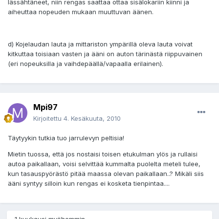
lässähtäneet, niin rengas saattaa ottaa sisälokariin kiinni ja
aiheuttaa nopeuden mukaan muuttuvan äänen.
d) Kojelaudan lauta ja mittariston ympärillä oleva lauta voivat
kitkuttaa toisiaan vasten ja ääni on auton tärinästä riippuvainen
(eri nopeuksilla ja vaihdepäällä/vapaalla erilainen).
Mpi97
Kirjoitettu
4. Kesäkuuta, 2010
Täytyykin tutkia tuo jarrulevyn peltisia!
Mietin tuossa, että jos nostaisi toisen etukulman ylös ja rullaisi
autoa paikallaan, voisi selvittää kummalta puolelta meteli tulee,
kun tasauspyörästö pitää maassa olevan paikallaan..? Mikäli siis
ääni syntyy silloin kun rengas ei kosketa tienpintaa....