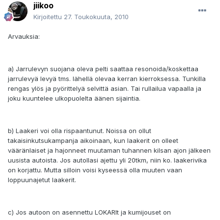
jiikoo
Kirjoitettu
27. Toukokuuta, 2010
Arvauksia:
a) Jarrulevyn suojana oleva pelti saattaa resonoida/koskettaa
jarrulevyä levyä tms. lähellä olevaa kerran kierroksessa. Tunkilla
rengas ylös ja pyörittelyä selvittä asian. Tai rullailua vapaalla ja
joku kuuntelee ulkopuolelta äänen sijaintia.
b) Laakeri voi olla rispaantunut. Noissa on ollut
takaisinkutsukampanja aikoinaan, kun laakerit on olleet
vääränlaiset ja hajonneet muutaman tuhannen kilsan ajon jälkeen
uusista autoista. Jos autollasi ajettu yli 20tkm, niin ko. laakerivika
on korjattu. Mutta silloin voisi kyseessä olla muuten vaan
loppuunajetut laakerit.
c) Jos autoon on asennettu LOKARIt ja kumijouset on