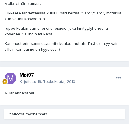
Mulla vähän samaa,
Liikkeelle lähdettäessä kuuluu pari kertaa "varo","varo", motarilla
kun vauhti kasvaa niin
rupee kuulumaan ei ei ei ei eieieiei joka kiihtyy,lyhenee ja
kovenee vauhdin mukana.
Kun moottorin sammuttaa niin kuuluu huhuh. Tätä esiintyy vain
silloin kun vaimo on kyydissä :)
Mpi97
Kirjoitettu
19. Toukokuuta, 2010
Muahahhahaha!
2 viikkoa myöhemmin...