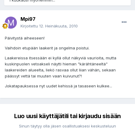
1 kuukausi myöhemmin...
Mpi97
Kirjoitettu
12. Heinäkuuta, 2010
Päivitystä aiheeseen!
Vaihdoin etupään laakerit ja ongelma poistui.
Laakereissa itsessään ei kyllä ollut näkyviä vaurioita, mutta
kuskinpuolen vetoakseli näytti hieman "kärähtäneeltä"
laakereiden alueelta, liekö rasvaa ollut liian vähän, sekaan
päässyt vettä tai muuten vaan kuivunut?!
Jokatapauksessa nyt uudet kehissä ja tasaseen kulkee...
Luo uusi käyttäjätili tai kirjaudu sisään
Sinun täytyy olla jäsen osallistuaksesi keskusteluun