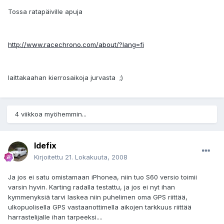
Tossa ratapäiville apuja
http://www.racechrono.com/about/?lang=fi
laittakaahan kierrosaikoja jurvasta ;)
4 viikkoa myöhemmin...
Idefix
Kirjoitettu
21. Lokakuuta, 2008
Ja jos ei satu omistamaan iPhonea, niin tuo S60 versio toimii
varsin hyvin. Karting radalla testattu, ja jos ei nyt ihan
kymmenyksiä tarvi laskea niin puhelimen oma GPS riittää,
ulkopuolisella GPS vastaanottimella aikojen tarkkuus riittää
harrastelijalle ihan tarpeeksi....