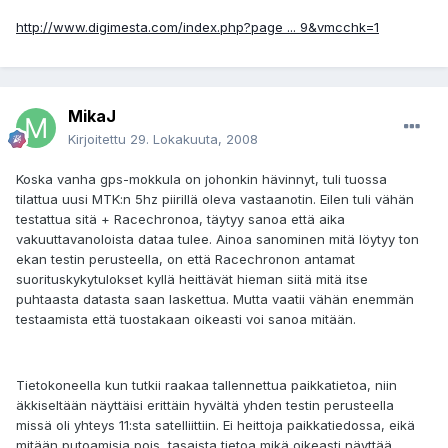
http://www.digimesta.com/index.php?page ... 9&vmcchk=1
MikaJ
Kirjoitettu
29. Lokakuuta, 2008
Koska vanha gps-mokkula on johonkin hävinnyt, tuli tuossa
tilattua uusi MTK:n 5hz piirillä oleva vastaanotin. Eilen tuli vähän
testattua sitä + Racechronoa, täytyy sanoa että aika
vakuuttavanoloista dataa tulee. Ainoa sanominen mitä löytyy ton
ekan testin perusteella, on että Racechronon antamat
suorituskykytulokset kyllä heittävät hieman siitä mitä itse
puhtaasta datasta saan laskettua. Mutta vaatii vähän enemmän
testaamista että tuostakaan oikeasti voi sanoa mitään.
Tietokoneella kun tutkii raakaa tallennettua paikkatietoa, niin
äkkiseltään näyttäisi erittäin hyvältä yhden testin perusteella
missä oli yhteys 11:sta satelliittiin. Ei heittoja paikkatiedossa, eikä
mitään putoamisia pois, tasaista tietoa mikä oikeasti näyttää