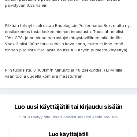
päivittyvän 0,2s välein.
Pitkään tehnyt mieli ostaa Racelogicin PerformanceBox, mutta nyt
ensikokemus tästä laskee hieman innostusta. Tuossahan olisi
10hz GPS, ja on ainoa harrastajahintaystävällinen mitä tiedän.
Vbox 3 olisi 100hz tarkkuudella kova sana, mutta ei ihan enää
hinnan puolesta (tuollaista on itse tullut työn puolesta käytettyä).
Niin tuloksista. 0-100km/h Minuutti ja 40,2sekunttia :) Ei Minillä,
vaan tuolla uudella komialla maasturillani.
Luo uusi käyttäjätili tai kirjaudu sisään
Sinun täytyy olla jäsen osallistuaksesi keskusteluun
Luo käyttäjätili