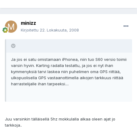
minizz
Kirjoitettu
22. Lokakuuta, 2008
Ja jos ei satu omistamaan iPhonea, niin tuo S60 versio toimii
varsin hyvin. Karting radalla testattu, ja jos ei nyt ihan
kymmenyksiä tarvi laskea niin puhelimen oma GPS riittää,
ulkopuolisella GPS vastaanottimella aikojen tarkkuus riittää
harrastelijalle ihan tarpeeksi....
Juu varsinkin tälläisellä 5hz mokkulalla alkaa oleen ajat jo
tarkkoja..