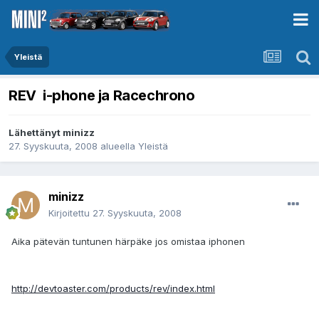
Yleistä
REV i-phone ja Racechrono
Lähettänyt
minizz
27. Syyskuuta, 2008
alueella
Yleistä
minizz
Kirjoitettu
27. Syyskuuta, 2008
Aika pätevän tuntunen härpäke jos omistaa iphonen
http://devtoaster.com/products/rev/index.html