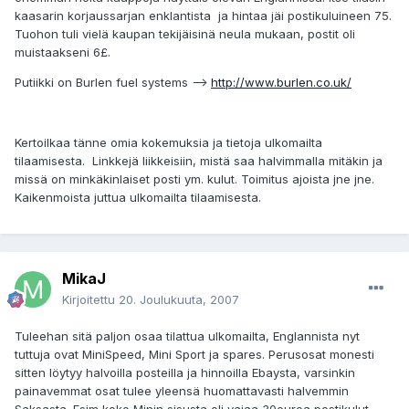
kaasarin korjaussarjan enklantista ja hintaa jäi postikuluineen 75.
Tuohon tuli vielä kaupan tekijäisinä neula mukaan, postit oli
muistaakseni 6£.
Putiikki on Burlen fuel systems -->
http://www.burlen.co.uk/
Kertoilkaa tänne omia kokemuksia ja tietoja ulkomailta
tilaamisesta. Linkkejä liikkeisiin, mistä saa halvimmalla mitäkin ja
missä on minkäkinlaiset posti ym. kulut. Toimitus ajoista jne jne.
Kaikenmoista juttua ulkomailta tilaamisesta.
MikaJ
Kirjoitettu
20. Joulukuuta, 2007
Tuleehan sitä paljon osaa tilattua ulkomailta, Englannista nyt
tuttuja ovat MiniSpeed, Mini Sport ja spares. Perusosat monesti
sitten löytyy halvoilla posteilla ja hinnoilla Ebaysta, varsinkin
painavemmat osat tulee yleensä huomattavasti halvemmin