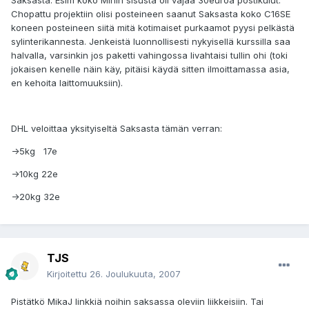
Saksasta. Esim koko Minin sisusta oli vajaa 30euroa postikulut.
Chopattu projektiin olisi posteineen saanut Saksasta koko C16SE
koneen posteineen siitä mitä kotimaiset purkaamot pyysi pelkästä
sylinterikannesta. Jenkeistä luonnollisesti nykyisellä kurssilla saa
halvalla, varsinkin jos paketti vahingossa livahtaisi tullin ohi (toki
jokaisen kenelle näin käy, pitäisi käydä sitten ilmoittamassa asia,
en kehoita laittomuuksiin).
DHL veloittaa yksityiseltä Saksasta tämän verran:
->5kg 17e
->10kg 22e
->20kg 32e
TJS
Kirjoitettu
26. Joulukuuta, 2007
Pistätkö MikaJ linkkiä noihin saksassa oleviin liikkeisiin. Tai