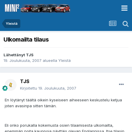
Yleistä
Ulkomailta tilaus
Lähettänyt
TJS
19. Joulukuuta, 2007
alueella
Yleistä
TJS
Kirjoitettu
19. Joulukuuta, 2007
En löytänyt täältä oikein kyseiseen aiheeseen keskustelu ketjua
joten avasinpa sitten tämän.
Eli onko porukalla kokemusta osien tilaamisesta ulkomailta,
enemmän noita kauppoja näyttäis olevan Englannissa. Itse tilasin