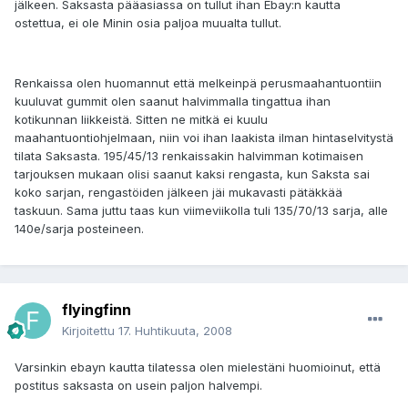
jälkeen. Saksasta pääasiassa on tullut ihan Ebay:n kautta
ostettua, ei ole Minin osia paljoa muualta tullut.
Renkaissa olen huomannut että melkeinpä perusmaahantuontiin
kuuluvat gummit olen saanut halvimmalla tingattua ihan
kotikunnan liikkeistä. Sitten ne mitkä ei kuulu
maahantuontiohjelmaan, niin voi ihan laakista ilman hintaselvitystä
tilata Saksasta. 195/45/13 renkaissakin halvimman kotimaisen
tarjouksen mukaan olisi saanut kaksi rengasta, kun Saksta sai
koko sarjan, rengastöiden jälkeen jäi mukavasti pätäkkää
taskuun. Sama juttu taas kun viimeviikolla tuli 135/70/13 sarja, alle
140e/sarja posteineen.
flyingfinn
Kirjoitettu
17. Huhtikuuta, 2008
Varsinkin ebayn kautta tilatessa olen mielestäni huomioinut, että
postitus saksasta on usein paljon halvempi.