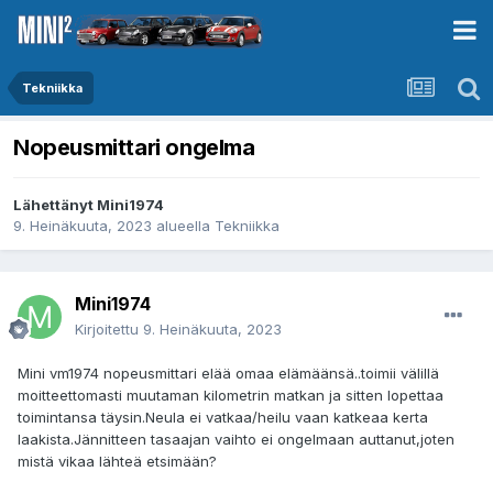
Tekniikka
Nopeusmittari ongelma
Lähettänyt
Mini1974
9. Heinäkuuta, 2023
alueella
Tekniikka
Mini1974
Kirjoitettu
9. Heinäkuuta, 2023
Mini vm1974 nopeusmittari elää omaa elämäänsä..toimii välillä
moitteettomasti muutaman kilometrin matkan ja sitten lopettaa
toimintansa täysin.Neula ei vatkaa/heilu vaan katkeaa kerta
laakista.Jännitteen tasaajan vaihto ei ongelmaan auttanut,joten
mistä vikaa lähteä etsimään?