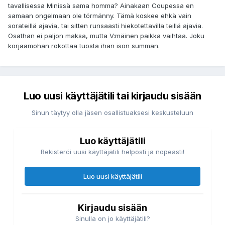
tavallisessa Minissä sama homma? Ainakaan Coupessa en
samaan ongelmaan ole törmänny. Tämä koskee ehkä vain
sorateillä ajavia, tai sitten runsaasti hiekotettavilla teillä ajavia.
Osathan ei paljon maksa, mutta V:mäinen paikka vaihtaa. Joku
korjaamohan rokottaa tuosta ihan ison summan.
Luo uusi käyttäjätili tai kirjaudu sisään
Sinun täytyy olla jäsen osallistuaksesi keskusteluun
Luo käyttäjätili
Rekisteröi uusi käyttäjätili helposti ja nopeasti!
Luo uusi käyttäjätili
Kirjaudu sisään
Sinulla on jo käyttäjätili?