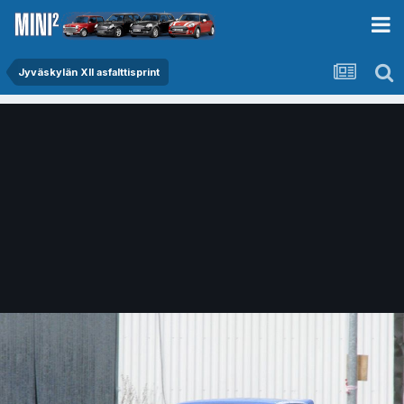
Jyväskylän XII asfalttisprint