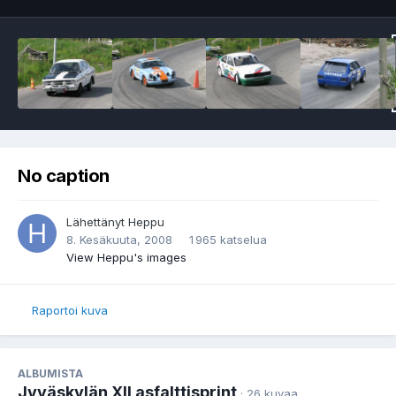
No caption
Lähettänyt
Heppu
8. Kesäkuuta, 2008
1 965 katselua
View Heppu's images
Raportoi kuva
ALBUMISTA
Jyväskylän XII asfalttisprint
· 26 kuvaa