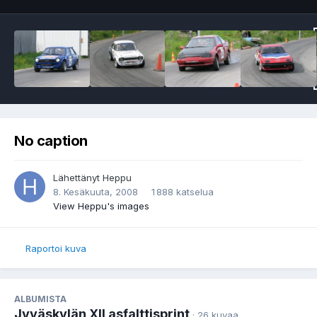
No caption
Lähettänyt
Heppu
8. Kesäkuuta, 2008
1 888 katselua
View Heppu's images
Raportoi kuva
ALBUMISTA
Jyväskylän XII asfalttisprint
· 26 kuvaa