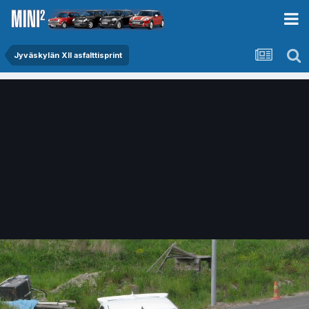
Jyväskylän XII asfalttisprint