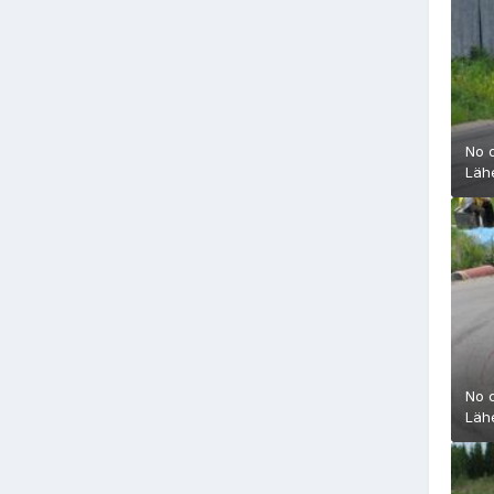
No 
Läh
No 
Läh