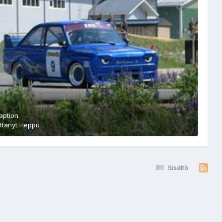
aption
ttänyt
Heppu
Sisältö