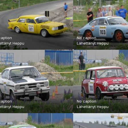
caption
No caption
ettänyt
Heppu
Lähettänyt
Heppu
caption
No caption
ettänyt
Heppu
Lähettänyt
Heppu