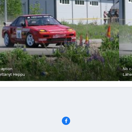
caption
No c
ettänyt
Heppu
Lähe