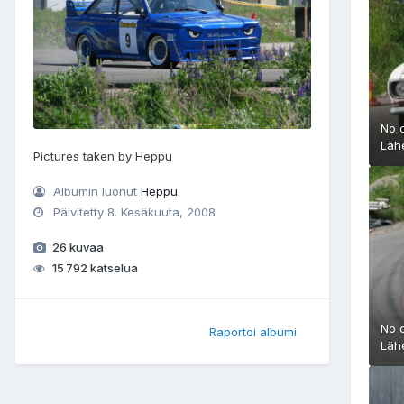
No 
Läh
Pictures taken by Heppu
Albumin luonut
Heppu
Päivitetty
8. Kesäkuuta, 2008
26 kuvaa
15 792 katselua
No 
Raportoi albumi
Läh