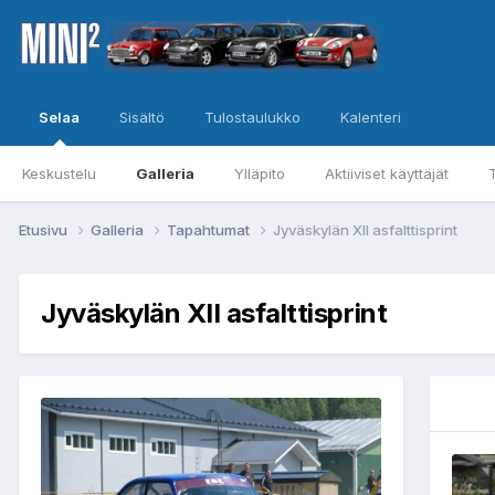
Selaa
Sisältö
Tulostaulukko
Kalenteri
Keskustelu
Galleria
Ylläpito
Aktiiviset käyttäjät
Etusivu
Galleria
Tapahtumat
Jyväskylän XII asfalttisprint
Jyväskylän XII asfalttisprint