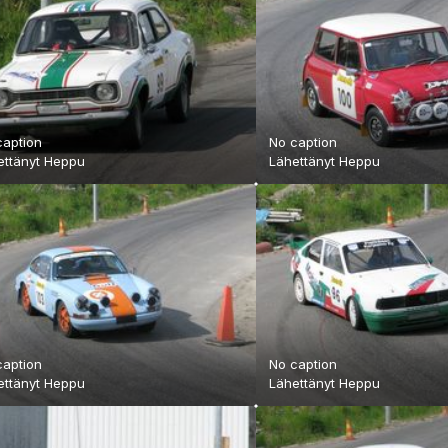
caption
No caption
ettänyt
Heppu
Lähettänyt
Heppu
caption
No caption
ettänyt
Heppu
Lähettänyt
Heppu