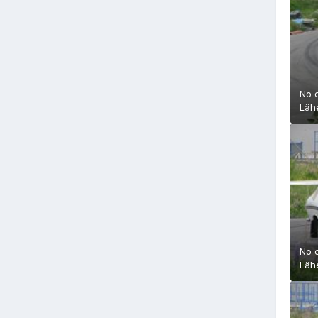
No 
Läh
No 
Läh