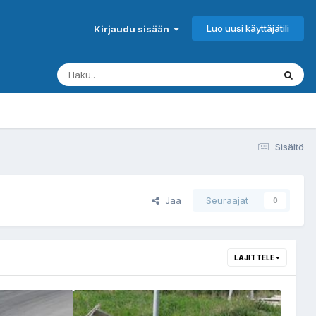
Luo uusi käyttäjätili
Kirjaudu sisään
Sisältö
Jaa
Seuraajat
0
LAJITTELE