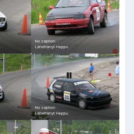
No caption
Lähettänyt
Heppu
No caption
Lähettänyt
Heppu