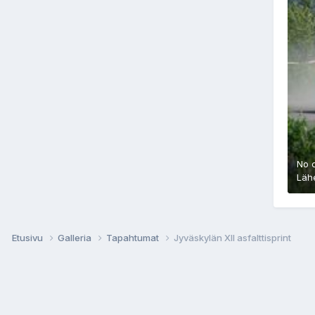
No 
Läh
Etusivu
Galleria
Tapahtumat
Jyväskylän XII asfalttisprint