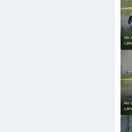
No 
Läh
No 
Läh