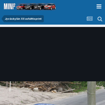
Jyväskylän XII asfalttisprint