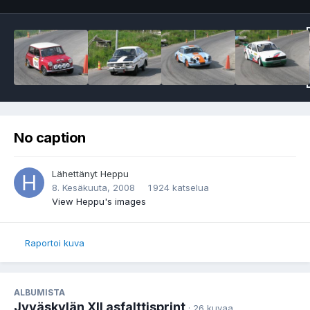
No caption
Lähettänyt
Heppu
8. Kesäkuuta, 2008
1 924 katselua
View Heppu's images
Raportoi kuva
ALBUMISTA
Jyväskylän XII asfalttisprint
· 26 kuvaa