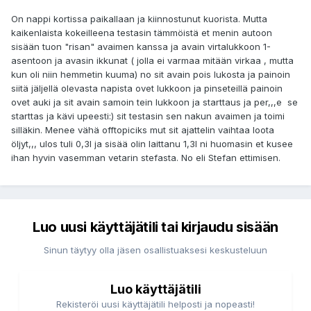
On nappi kortissa paikallaan ja kiinnostunut kuorista. Mutta
kaikenlaista kokeilleena testasin tämmöistä et menin autoon
sisään tuon "risan" avaimen kanssa ja avain virtalukkoon 1-
asentoon ja avasin ikkunat ( jolla ei varmaa mitään virkaa , mutta
kun oli niin hemmetin kuuma) no sit avain pois lukosta ja painoin
siitä jäljellä olevasta napista ovet lukkoon ja pinseteillä painoin
ovet auki ja sit avain samoin tein lukkoon ja starttaus ja per,,,e se
starttas ja kävi upeesti:) sit testasin sen nakun avaimen ja toimi
silläkin. Menee vähä offtopiciks mut sit ajattelin vaihtaa loota
öljyt,,, ulos tuli 0,3l ja sisää olin laittanu 1,3l ni huomasin et kusee
ihan hyvin vasemman vetarin stefasta. No eli Stefan ettimisen.
Luo uusi käyttäjätili tai kirjaudu sisään
Sinun täytyy olla jäsen osallistuaksesi keskusteluun
Luo käyttäjätili
Rekisteröi uusi käyttäjätili helposti ja nopeasti!