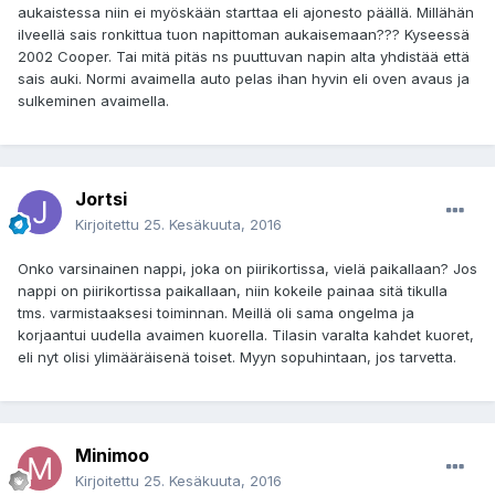
aukaistessa niin ei myöskään starttaa eli ajonesto päällä. Millähän
ilveellä sais ronkittua tuon napittoman aukaisemaan??? Kyseessä
2002 Cooper. Tai mitä pitäs ns puuttuvan napin alta yhdistää että
sais auki. Normi avaimella auto pelas ihan hyvin eli oven avaus ja
sulkeminen avaimella.
Jortsi
Kirjoitettu
25. Kesäkuuta, 2016
Onko varsinainen nappi, joka on piirikortissa, vielä paikallaan? Jos
nappi on piirikortissa paikallaan, niin kokeile painaa sitä tikulla
tms. varmistaaksesi toiminnan. Meillä oli sama ongelma ja
korjaantui uudella avaimen kuorella. Tilasin varalta kahdet kuoret,
eli nyt olisi ylimääräisenä toiset. Myyn sopuhintaan, jos tarvetta.
Minimoo
Kirjoitettu
25. Kesäkuuta, 2016