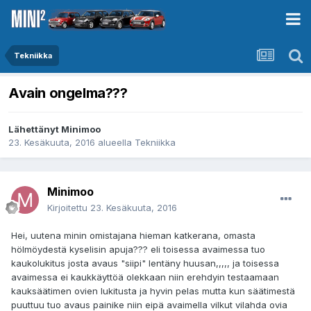
Tekniikka
Avain ongelma???
Lähettänyt
Minimoo
23. Kesäkuuta, 2016
alueella
Tekniikka
Minimoo
Kirjoitettu
23. Kesäkuuta, 2016
Hei, uutena minin omistajana hieman katkerana, omasta
hölmöydestä kyselisin apuja??? eli toisessa avaimessa tuo
kaukolukitus josta avaus "siipi" lentäny huusan,,,,, ja toisessa
avaimessa ei kaukkäyttöä olekkaan niin erehdyin testaamaan
kauksäätimen ovien lukitusta ja hyvin pelas mutta kun säätimestä
puuttuu tuo avaus painike niin eipä avaimella vilkut vilahda ovia