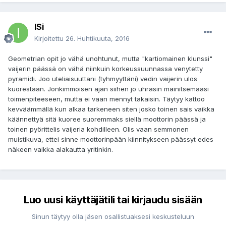
ISi
Kirjoitettu
26. Huhtikuuta, 2016
Geometrian opit jo vähä unohtunut, mutta "kartiomainen klunssi"
vaijerin päässä on vähä niinkuin korkeussuunnassa venytetty
pyramidi. Joo uteliaisuuttani (tyhmyyttäni) vedin vaijerin ulos
kuorestaan. Jonkimmoisen ajan siihen jo uhrasin mainitsemaasi
toimenpiteeseen, mutta ei vaan mennyt takaisin. Täytyy kattoo
kevväämmällä kun alkaa tarkeneen siten josko toinen sais vaikka
käännettyä sitä kuoree suoremmaks siellä moottorin päässä ja
toinen pyörittelis vaijeria kohdilleen. Olis vaan semmonen
muistikuva, ettei sinne moottorinpään kiinnitykseen päässyt edes
näkeen vaikka alakautta yritinkin.
Luo uusi käyttäjätili tai kirjaudu sisään
Sinun täytyy olla jäsen osallistuaksesi keskusteluun