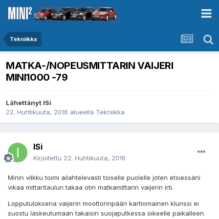
Tekniikka
MATKA-/NOPEUSMITTARIN VAIJERI
MINI1000 -79
Lähettänyt
ISi
22. Huhtikuuta, 2016
alueella
Tekniikka
ISi
Kirjoitettu
22. Huhtikuuta, 2016
Minin vilkku toimi ailahtelevasti toiselle puolelle joten etsiessäni
vikaa mittaritaulun takaa otin matkamittarin vaijerin irti.
Lopputuloksena vaijerin moottorinpään kartiomainen klunssi ei
suostu laskeutumaan takaisin suojaputkessa oikeelle paikalleen.