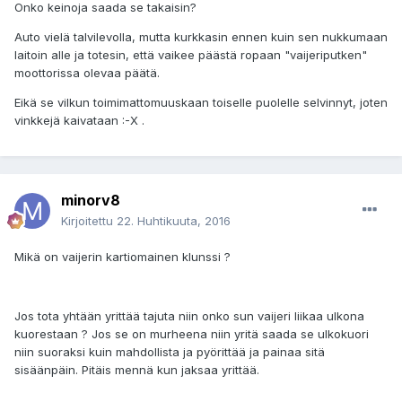
Onko keinoja saada se takaisin?
Auto vielä talvilevolla, mutta kurkkasin ennen kuin sen nukkumaan
laitoin alle ja totesin, että vaikee päästä ropaan "vaijeriputken"
moottorissa olevaa päätä.
Eikä se vilkun toimimattomuuskaan toiselle puolelle selvinnyt, joten
vinkkejä kaivataan :-X .
minorv8
Kirjoitettu
22. Huhtikuuta, 2016
Mikä on vaijerin kartiomainen klunssi ?
Jos tota yhtään yrittää tajuta niin onko sun vaijeri liikaa ulkona
kuorestaan ? Jos se on murheena niin yritä saada se ulkokuori
niin suoraksi kuin mahdollista ja pyörittää ja painaa sitä
sisäänpäin. Pitäis mennä kun jaksaa yrittää.