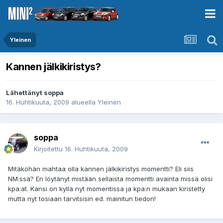
Yleinen
Kannen jälkikiristys?
Lähettänyt
soppa
16. Huhtikuuta, 2009
alueella
Yleinen
soppa
Kirjoitettu
16. Huhtikuuta, 2009
Mitäköhän mahtaa olla kannen jälkikiristys momentti? Eli siis
NM:ssä? En löytänyt mistään sellaista momentti avainta missä olisi
kpa:at. Kansi on kyllä nyt momentissa ja kpa:n mukaan kiristetty
mutta nyt tosiaan tarvitsisin ed. mainitun tiedon!