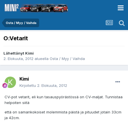
Osta / Myy / Vaihda
O:Vetarit
Lähettänyt
Kimi
2. Elokuuta, 2012
alueella
Osta / Myy / Vaihda
Kimi
Kirjoitettu
2. Elokuuta, 2012
CV-pot vetarit, eli kun tasauspyörästössä on CV-maljat. Tunnistaa
helpoiten siitä
että on samankokoiset molemmista päistä ja pituudet jotain 33cm
ja 42cm.