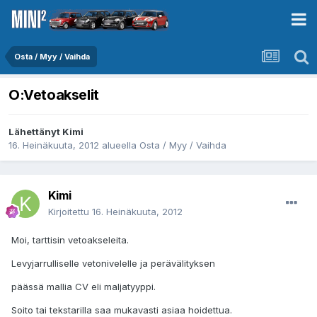
Osta / Myy / Vaihda
O:Vetoakselit
Lähettänyt
Kimi
16. Heinäkuuta, 2012
alueella
Osta / Myy / Vaihda
Kimi
Kirjoitettu
16. Heinäkuuta, 2012
Moi, tarttisin vetoakseleita.
Levyjarrulliselle vetonivelelle ja perävälityksen
päässä mallia CV eli maljatyyppi.
Soito tai tekstarilla saa mukavasti asiaa hoidettua.