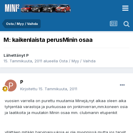
Osta / Myy / Vaihda
M: kaikenlaista perusMinin osaa
Lähettänyt
P
15. Tammikuuta, 2011
alueella
Osta / Myy / Vaihda
P
Kirjoitettu
15. Tammikuuta, 2011
vuosien varrella on purettu muutamia Minejä,nyt alkaa oleen aika
tyhjentää varastoja ja purkuosaa on jonkinverran,mm.koneen osia
ja laatikoita ja muutakin Minin osaa mm. clubmanin etupenkit
yllättäen mitään harvinaisuuksia ei ole myynnissä mutta jos tarviit