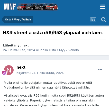
Osta / Myy / Vaihda
H&R street alusta r56/R53 yläpäät vaihtaen.
Lähettänyt
next
24. Helmikuuta, 2024
alueella
Osta / Myy / Vaihda
next
Kirjoitettu
24. Helmikuuta, 2024
Mulla olisi näille ostajakin mutta lopettivat sekä postin että
Matkahuollon kylältä niin en saa näitä lähetettyä millään.
Virallisesti ovat siis R56 koriin mutta sopii R52/R53 käyttäen auton
vakioita yläpäitä. Paperit löytyy netistä ja taitaa olla mullakin
spostissa. Papereissa löytyy molemmat korit samoilla koodeilla.